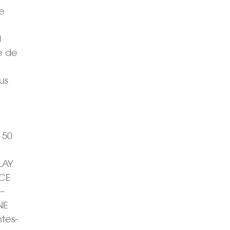
de
1
e de
us
 50
LAY
NCE
–
NE
tes-