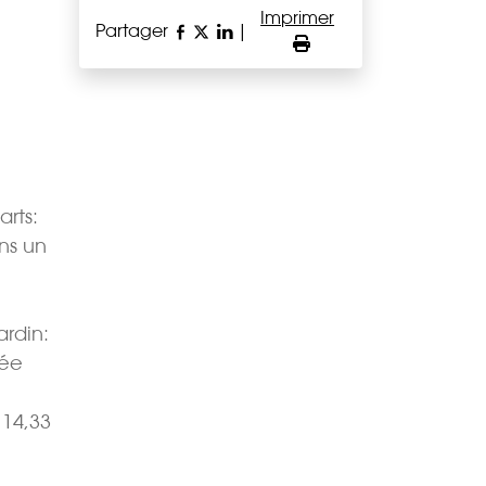
Imprimer
Partager
|
rts:
ans un
ardin:
pée
14,33