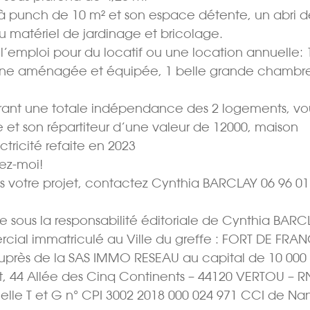
c à punch de 10 m² et son espace détente, un abri 
u matériel de jardinage et bricolage.
l’emploi pour du locatif ou une location annuelle: 
uisine aménagée et équipée, 1 belle grande chambr
ffrant une totale indépendance des 2 logements, vo
et son répartiteur d’une valeur de 12000, maison
tricité refaite en 2023
tez-moi!
s votre projet, contactez Cynthia BARCLAY 06 96 01
 sous la responsabilité éditoriale de Cynthia BARC
rcial immatriculé au Ville du greffe : FORT DE FRA
uprès de la SAS IMMO RESEAU au capital de 10 000 
et, 44 Allée des Cinq Continents – 44120 VERTOU – R
elle T et G n° CPI 3002 2018 000 024 971 CCI de Nan