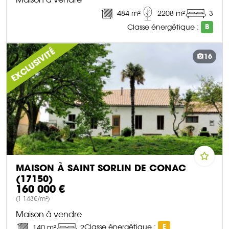
484 m²
2208 m²
3
Classe énergétique :
B
DÉCOUVRIR CE BIEN
EXCLUSIVITÉ
16
MAISON À SAINT SORLIN DE CONAC
(17150)
160 000 €
(1 143€/m²)
Maison à vendre
Classe énergétique :
E
140 m²
2