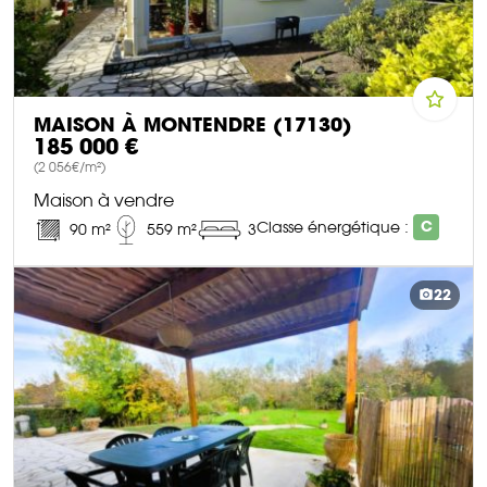
MAISON À MONTENDRE (17130)
185 000 €
(2 056€/m²)
Maison à vendre
Classe énergétique :
C
90 m²
559 m²
3
DÉCOUVRIR CE BIEN
22