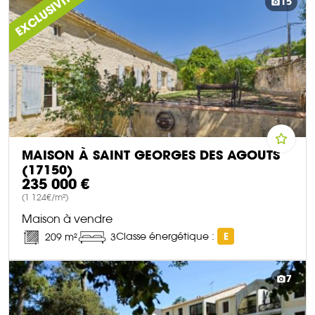
EXCLUSIVITÉ
15
MAISON À SAINT GEORGES DES AGOUTS
(17150)
235 000 €
(1 124€/m²)
Maison à vendre
Classe énergétique :
E
209 m²
3
DÉCOUVRIR CE BIEN
7