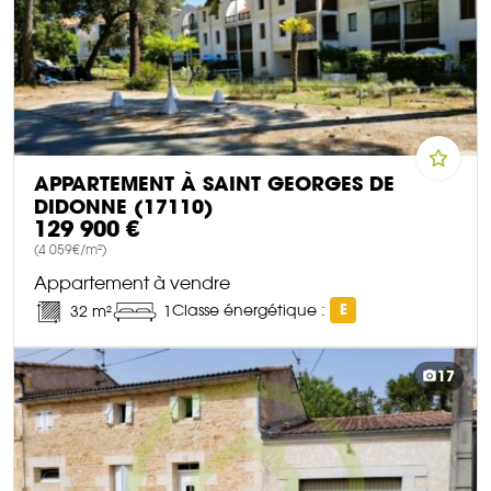
APPARTEMENT À SAINT GEORGES DE
DIDONNE (17110)
129 900 €
(4 059€/m²)
Appartement à vendre
Classe énergétique :
E
32 m²
1
DÉCOUVRIR CE BIEN
17