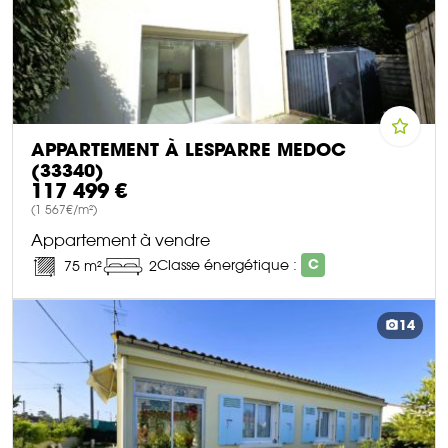
APPARTEMENT À LESPARRE MEDOC
(33340)
117 499 €
(1 567€/m²)
Appartement à vendre
Classe énergétique :
C
75 m²
2
DÉCOUVRIR CE BIEN
14