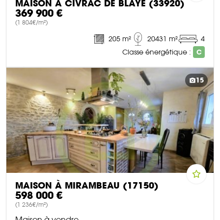
MAISON À CIVRAC DE BLAYE (33920)
369 900 €
(1 804€/m²)
205 m²
20431 m²
4
Classe énergétique :
C
DÉCOUVRIR CE BIEN
15
MAISON À MIRAMBEAU (17150)
598 000 €
(1 236€/m²)
Maison à vendre