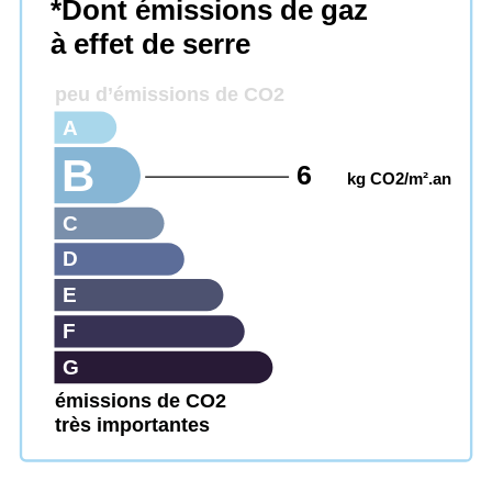
*Dont émissions de gaz
à effet de serre
peu d’émissions de CO2
A
B
6
kg CO2/m².an
C
D
E
F
G
émissions de CO2
très importantes