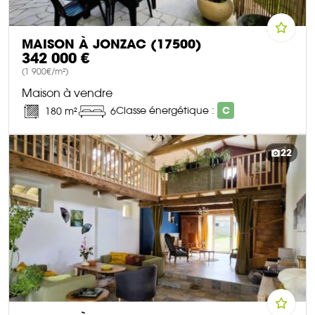
MAISON À JONZAC (17500)
342 000 €
(1 900€/m²)
Maison à vendre
Classe énergétique :
C
180 m²
6
DÉCOUVRIR CE BIEN
22