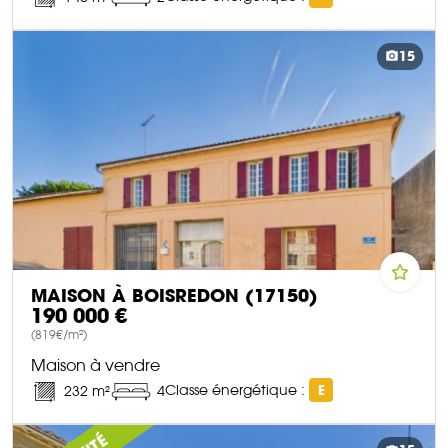
DÉCOUVRIR CE BIEN
15
MAISON À BOISREDON (17150)
190 000 €
(819€/m²)
Maison à vendre
Classe énergétique :
E
232 m²
4
DÉCOUVRIR CE BIEN