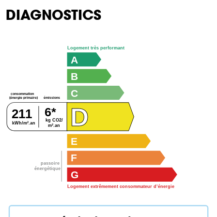
DIAGNOSTICS
Logement très performant
A
B
C
consommation
émissions
(énergie primaire)
D
6*
211
kg CO2/
kWh/m².an
m².an
E
F
passoire
énergétique
G
Logement extrêmement consommateur d’énergie