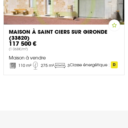
MAISON À SAINT CIERS SUR GIRONDE
(33820)
117 500 €
(1 068€/m²)
Maison à vendre
Classe énergétique :
D
110 m²
275 m²
3
DÉCOUVRIR CE BIEN