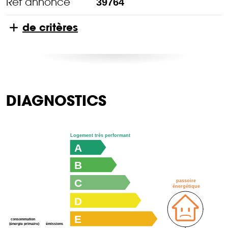
Réf annonce
39764
de critères
DIAGNOSTICS
Logement très performant
A
B
C
passoire
énergétique
D
E
consommation
émissions
(énergie primaire)