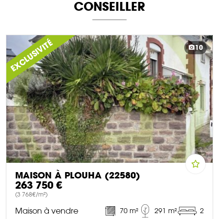
CONSEILLER
EXCLUSIVITÉ
10
MAISON À PLOUHA (22580)
263 750 €
(3 768€/m²)
Maison à vendre
70 m²
291 m²
2