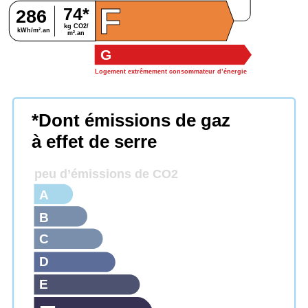
F
74*
286
kg CO2/
kWh/m².an
m².an
G
Logement extrêmement consommateur d’énergie
*Dont émissions de gaz
à effet de serre
peu d’émissions de CO2
A
B
C
D
E