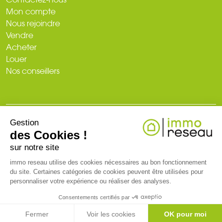
Mon compte
Nous rejoindre
Vendre
Acheter
Louer
Nos conseillers
Gestion
© 2026
des Cookies !
Plan du site
Mentions légales
Politique de confidentialité
Création du site : web-ia.com
sur notre site
immo reseau utilise des cookies nécessaires au bon fonctionnement
du site. Certaines catégories de cookies peuvent être utilisées pour
RCS NANTES 519 718 886. Carte professionnelle T et G n° CPI 3002
personnaliser votre expérience ou réaliser des analyses.
2018 000 024 971 CCI de Nantes-Saint-Nazaire (44)
Consentements certifiés par
CONTACTEZ-MOI
Fermer
Voir les cookies
OK pour moi