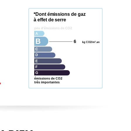
*Dont émissions de gaz
à effet de serre
peu d’émissions de CO2
A
B
6
kg CO2/m².an
C
D
E
F
G
émissions de CO2
très importantes