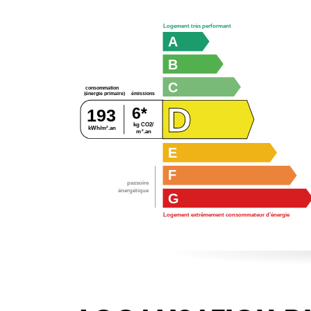
Logement très performant
A
B
C
consommation
émissions
(énergie primaire)
D
6*
193
kg CO2/
kWh/m².an
m².an
E
F
passoire
énergétique
G
Logement extrêmement consommateur d’énergie