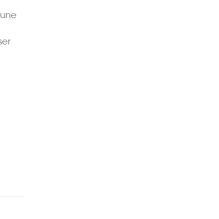
 une
ser