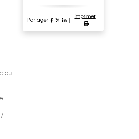
Imprimer
Partager
|
ec au
de
 /