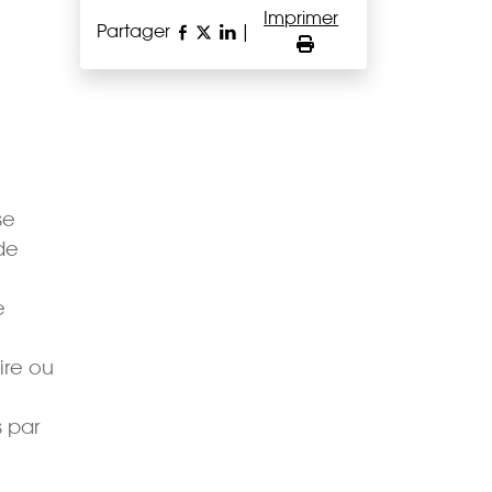
Imprimer
Partager
|
se
de
e
ire ou
s par