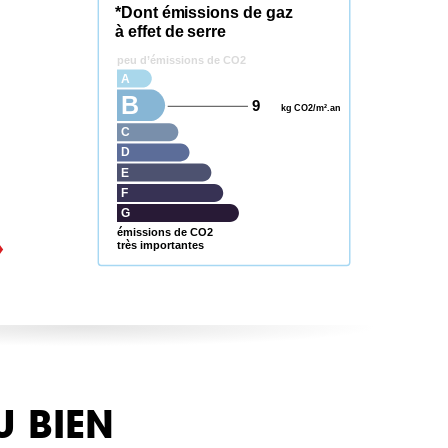
*Dont émissions de gaz
à effet de serre
peu d’émissions de CO2
A
B
9
kg CO2/m².an
C
D
E
F
G
émissions de CO2
très importantes
U BIEN