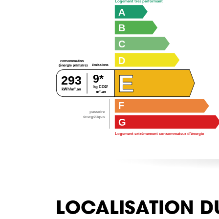
Logement très performant
A
B
C
D
consommation
émissions
(énergie primaire)
E
9*
293
kg CO2/
kWh/m².an
m².an
F
passoire
énergétique
G
Logement extrêmement consommateur d’énergie
LOCALISATION D