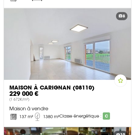
DÉCOUVRIR CE BIEN
8
MAISON À CARIGNAN (08110)
229 000 €
(1 672€/m²)
Maison à vendre
Classe énergétique :
C
137 m²
1380 m²
DÉCOUVRIR CE BIEN
10