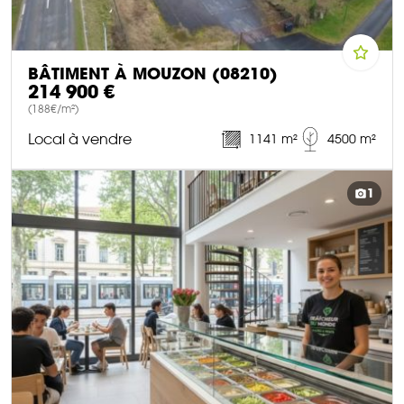
BÂTIMENT À MOUZON (08210)
214 900 €
(188€/m²)
Local à vendre
1141 m²
4500 m²
DÉCOUVRIR CE BIEN
1