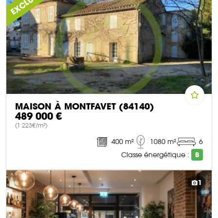
MAISON À MONTFAVET (84140)
489 000 €
(1 223€/m²)
400 m²
1080 m²
6
Classe énergétique :
B
DÉCOUVRIR CE BIEN
1