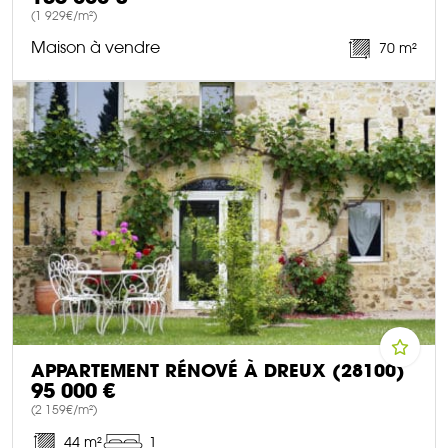
(1 929€/m²)
Maison à vendre
70 m²
DÉCOUVRIR CE BIEN
APPARTEMENT RÉNOVÉ À DREUX (28100)
95 000 €
(2 159€/m²)
44 m²
1