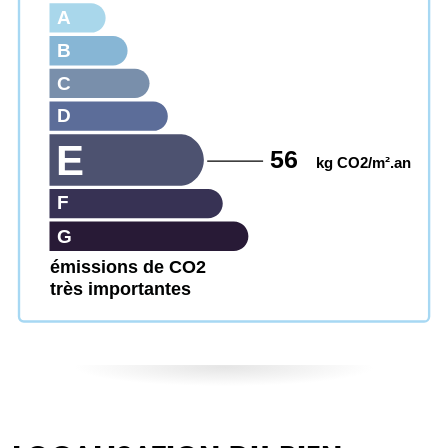
A
B
C
D
E
56
kg CO2/m².an
F
G
émissions de CO2
très importantes