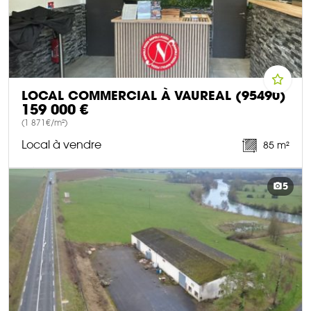
LOCAL COMMERCIAL À VAUREAL (95490)
159 000 €
(1 871€/m²)
Local à vendre
85 m²
DÉCOUVRIR CE BIEN
5