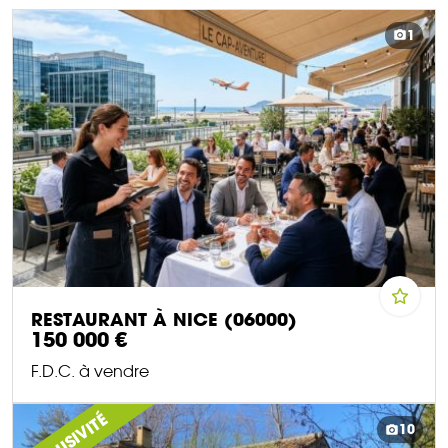
1
RESTAURANT À NICE (06000)
150 000 €
F.D.C. à vendre
DÉCOUVRIR CE BIEN
EXCLUSIVITÉ
10