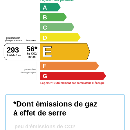
Logement très performant
A
B
C
D
consommation
émissions
(énergie primaire)
E
56*
293
kg CO2/
kWh/m².an
m².an
F
passoire
énergétique
G
Logement extrêmement consommateur d’énergie
*Dont émissions de gaz
à effet de serre
peu d’émissions de CO2