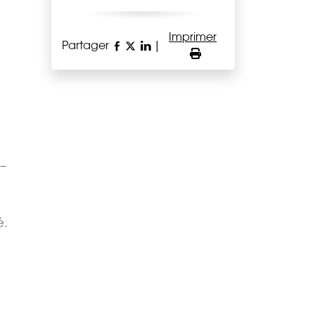
Imprimer
Partager
|
–
é.