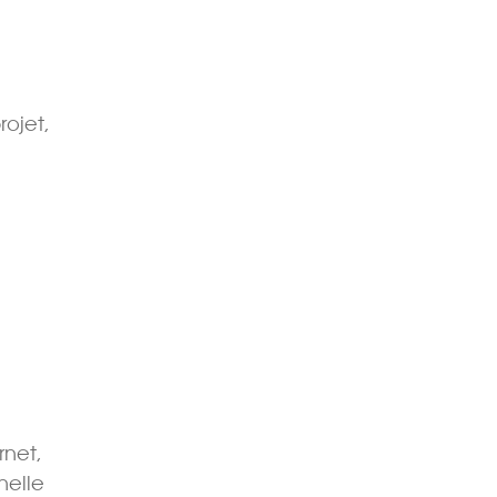
rojet,
rnet,
nelle