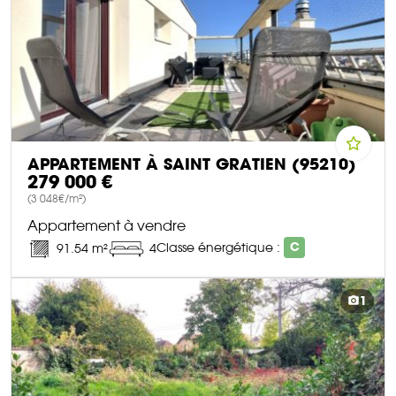
APPARTEMENT À SAINT GRATIEN (95210)
279 000 €
(3 048€/m²)
Appartement à vendre
Classe énergétique :
C
91.54 m²
4
DÉCOUVRIR CE BIEN
1