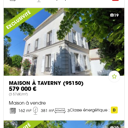
DÉCOUVRIR CE BIEN
EXCLUSIVITÉ
19
MAISON À TAVERNY (95150)
579 000 €
(3 574€/m²)
Maison à vendre
Classe énergétique :
D
162 m²
381 m²
3
DÉCOUVRIR CE BIEN
10