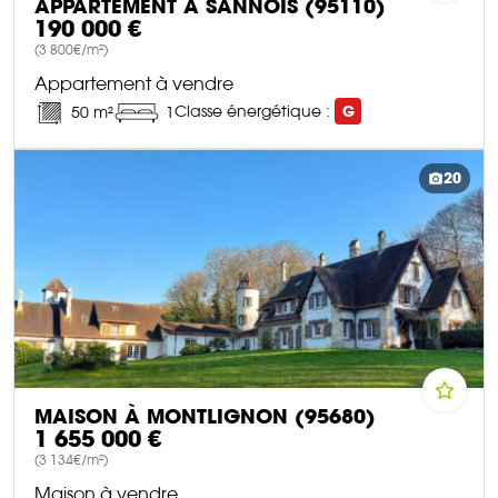
APPARTEMENT À SANNOIS (95110)
190 000 €
(3 800€/m²)
Appartement à vendre
Classe énergétique :
G
50 m²
1
DÉCOUVRIR CE BIEN
20
MAISON À MONTLIGNON (95680)
1 655 000 €
(3 134€/m²)
Maison à vendre