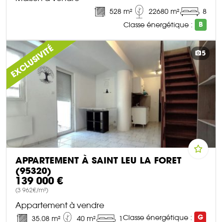
528 m²
22680 m²
8
Classe énergétique :
B
DÉCOUVRIR CE BIEN
EXCLUSIVITÉ
5
APPARTEMENT À SAINT LEU LA FORET
(95320)
139 000 €
(3 962€/m²)
Appartement à vendre
Classe énergétique :
G
35.08 m²
40 m²
1