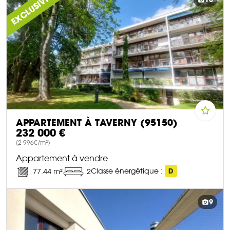
EXCLUSIVITÉ
APPARTEMENT À TAVERNY (95150)
232 000 €
(2 996€/m²)
Appartement à vendre
Classe énergétique :
D
77.44 m²
2
DÉCOUVRIR CE BIEN
9