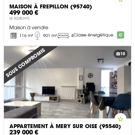
MAISON À FREPILLON (95740)
499 000 €
(4 302€/m²)
Maison à vendre
Classe énergétique :
C
116 m²
901 m²
4
DÉCOUVRIR CE BIEN
SOUS COMPROMIS
10
APPARTEMENT À MERY SUR OISE (95540)
239 000 €