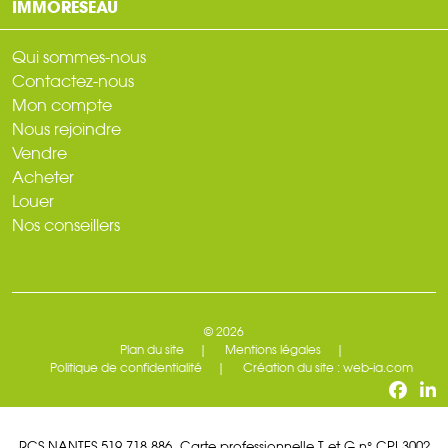
IMMORESEAU
Qui sommes-nous
Contactez-nous
Mon compte
Nous rejoindre
Vendre
Acheter
Louer
Nos conseillers
© 2026
Plan du site
Mentions légales
Politique de confidentialité
Création du site : web-ia.com
RCS NANTES 519 718 886. Carte professionnelle T et G n° CPI 3002