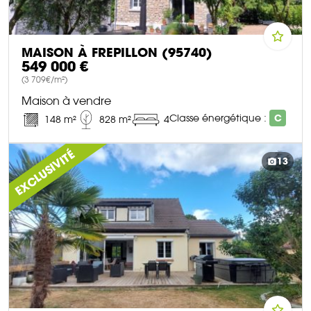
MAISON À FREPILLON (95740)
549 000 €
(3 709€/m²)
Maison à vendre
Classe énergétique :
C
148 m²
828 m²
4
DÉCOUVRIR CE BIEN
EXCLUSIVITÉ
13