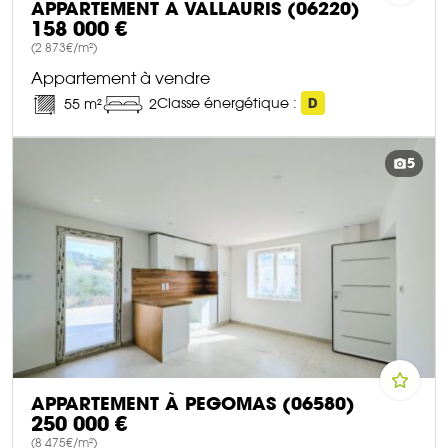
APPARTEMENT À VALLAURIS (06220)
158 000 €
(2 873€/m²)
Appartement à vendre
Classe énergétique :
D
55 m²
2
DÉCOUVRIR CE BIEN
5
APPARTEMENT À PEGOMAS (06580)
250 000 €
(8 475€/m²)