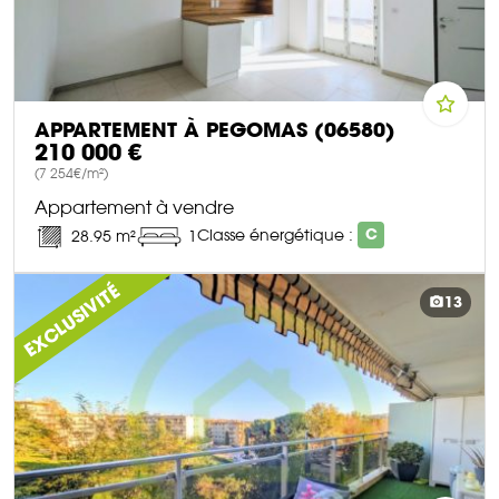
APPARTEMENT À PEGOMAS (06580)
210 000 €
(7 254€/m²)
Appartement à vendre
Classe énergétique :
C
28.95 m²
1
DÉCOUVRIR CE BIEN
EXCLUSIVITÉ
13