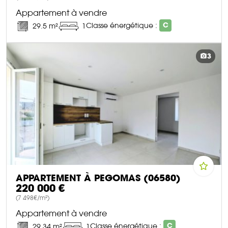
Appartement à vendre
Classe énergétique :
C
29.5 m²
1
DÉCOUVRIR CE BIEN
3
APPARTEMENT À PEGOMAS (06580)
220 000 €
(7 498€/m²)
Appartement à vendre
Classe énergétique :
C
29.34 m²
1