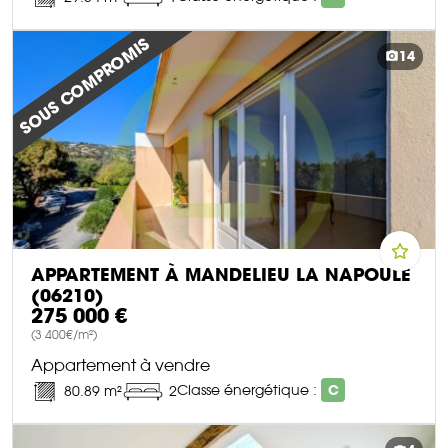
DÉCOUVRIR CE BIEN
SOUS COMPROMIS
14
APPARTEMENT À MANDELIEU LA NAPOULE
(06210)
275 000 €
(3 400€/m²)
Appartement à vendre
Classe énergétique :
C
80.89 m²
2
DÉCOUVRIR CE BIEN