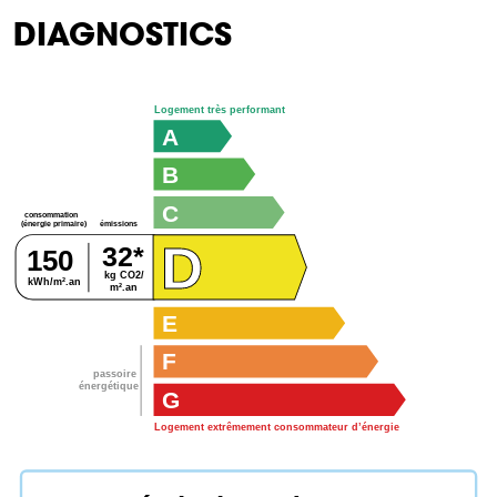
DIAGNOSTICS
Logement très performant
A
B
C
consommation
émissions
(énergie primaire)
D
32*
150
kg CO2/
kWh/m².an
m².an
E
F
passoire
énergétique
G
Logement extrêmement consommateur d’énergie