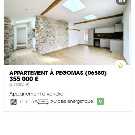
4
APPARTEMENT À PEGOMAS (06580)
355 000 €
(4 950€/m²)
Appartement à vendre
Classe énergétique :
C
71.71 m²
2
DÉCOUVRIR CE BIEN