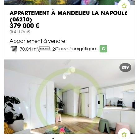
APPARTEMENT À MANDELIEU LA NAPOULE
(06210)
379 000 €
(5 411€/m²)
Appartement à vendre
Classe énergétique :
C
70.04 m²
2
DÉCOUVRIR CE BIEN
9