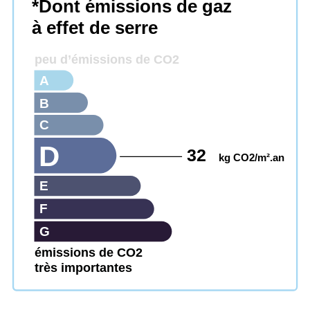
*Dont émissions de gaz
à effet de serre
peu d’émissions de CO2
A
B
C
D
32
kg CO2/m².an
E
F
G
émissions de CO2
très importantes