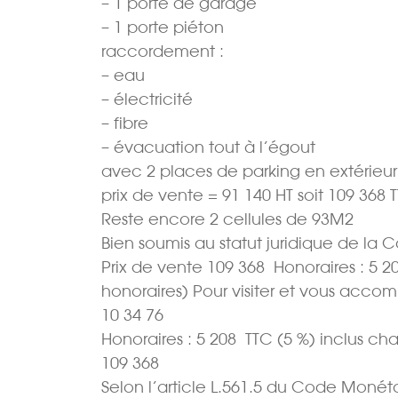
– 1 porte de garage
– 1 porte piéton
raccordement :
– eau
– électricité
– fibre
– évacuation tout à l’égout
avec 2 places de parking en extérieur
prix de vente = 91 140 HT soit 109 368 
Reste encore 2 cellules de 93M2
Bien soumis au statut juridique de la 
Prix de vente 109 368  Honoraires : 5 2
honoraires) Pour visiter et vous acc
10 34 76
Honoraires : 5 208  TTC (5 %) inclus c
109 368 
Selon l’article L.561.5 du Code Monétair