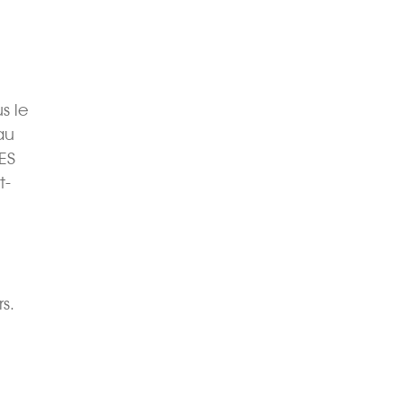
s le
au
ES
t-
s.