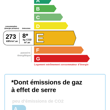
A
B
C
D
consommation
émissions
(énergie primaire)
E
8*
273
kg CO2/
kWh/m².an
m².an
F
passoire
énergétique
G
Logement extrêmement consommateur d’énergie
*Dont émissions de gaz
à effet de serre
peu d’émissions de CO2
A