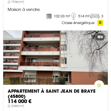
(2 793€/m²)
Maison à vendre
102.03 m²
514 m²
3
Classe énergétique :
D
DÉCOUVRIR CE BIEN
8
APPARTEMENT À SAINT JEAN DE BRAYE
(45800)
114 000 €
(2 208€/m²)