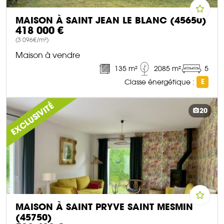
MAISON À SAINT JEAN LE BLANC (45650)
418 000 €
(3 096€/m²)
Maison à vendre
135 m²
2085 m²
5
Classe énergétique :
E
DÉCOUVRIR CE BIEN
EXCLUSIVITÉ
20
MAISON À SAINT PRYVE SAINT MESMIN
(45750)