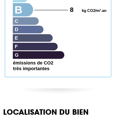
B
8
kg CO2/m².an
C
D
E
F
G
émissions de CO2
très importantes
LOCALISATION DU BIEN