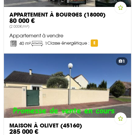
APPARTEMENT À BOURGES (18000)
80 000 €
(2 000€/m²)
Appartement à vendre
Classe énergétique :
E
40 m²
1
DÉCOUVRIR CE BIEN
1
MAISON À OLIVET (45160)
285 000 €