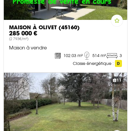
MAISON À OLIVET (45160)
285 000 €
(2 793€/m²)
Maison à vendre
102.03 m²
514 m²
3
Classe énergétique :
D
DÉCOUVRIR CE BIEN
11