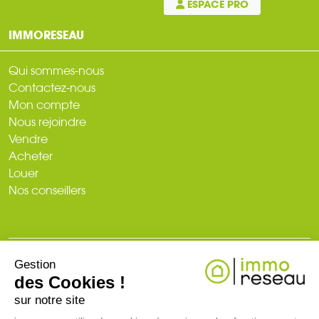
ESPACE PRO
IMMORESEAU
Qui sommes-nous
Contactez-nous
Mon compte
Nous rejoindre
Vendre
Acheter
Louer
Nos conseillers
Gestion
© 2026
des Cookies !
Plan du site
Mentions légales
Politique de confidentialité
Création du site : web-ia.com
sur notre site