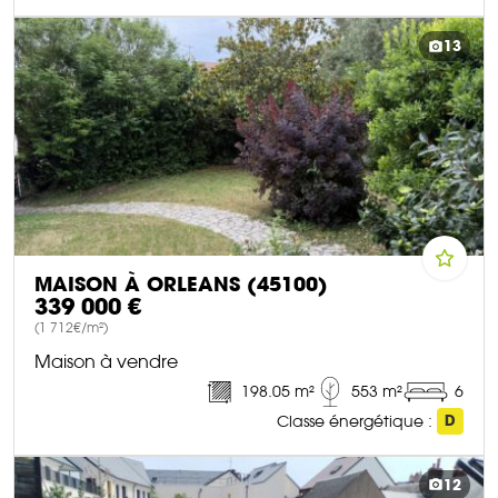
DÉCOUVRIR CE BIEN
13
MAISON À ORLEANS (45100)
339 000 €
(1 712€/m²)
Maison à vendre
198.05 m²
553 m²
6
Classe énergétique :
D
DÉCOUVRIR CE BIEN
12