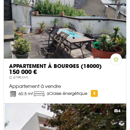
APPARTEMENT À BOURGES (18000)
150 000 €
(2 479€/m²)
Appartement à vendre
Classe énergétique :
E
60.5 m²
3
DÉCOUVRIR CE BIEN
4