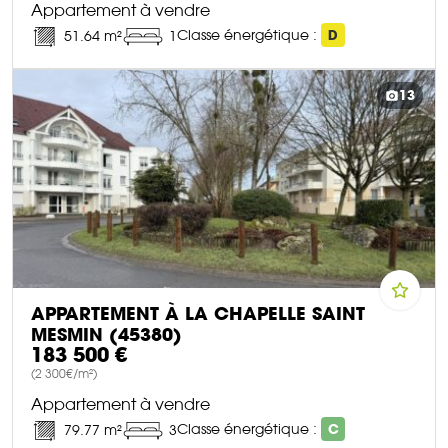
Appartement à vendre
Classe énergétique :
D
51.64 m²
1
DÉCOUVRIR CE BIEN
13
APPARTEMENT À LA CHAPELLE SAINT
MESMIN (45380)
183 500 €
(2 300€/m²)
Appartement à vendre
Classe énergétique :
C
79.77 m²
3