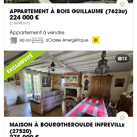
APPARTEMENT À BOIS GUILLAUME (76230)
224 000 €
(2 489€/m²)
Appartement à vendre
Classe énergétique :
D
90 m²
3
DÉCOUVRIR CE BIEN
EXCLUSIVITÉ
12
MAISON À BOURGTHEROULDE INFREVILLE
(27520)