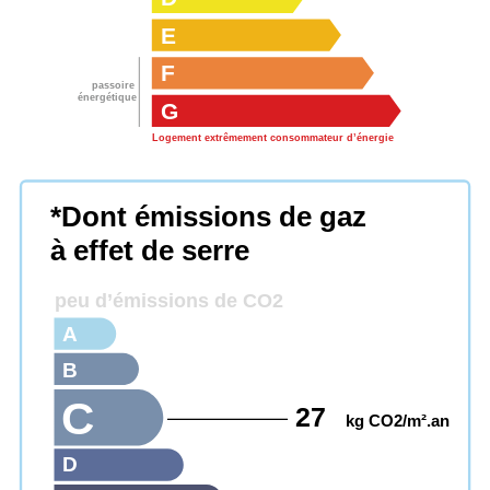
E
F
passoire
énergétique
G
Logement extrêmement consommateur d’énergie
*Dont émissions de gaz
à effet de serre
peu d’émissions de CO2
A
B
C
27
kg CO2/m².an
D