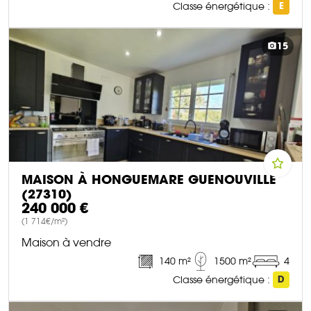
Classe énergétique :
E
DÉCOUVRIR CE BIEN
15
MAISON À HONGUEMARE GUENOUVILLE
(27310)
240 000 €
(1 714€/m²)
Maison à vendre
140 m²
1500 m²
4
Classe énergétique :
D
DÉCOUVRIR CE BIEN