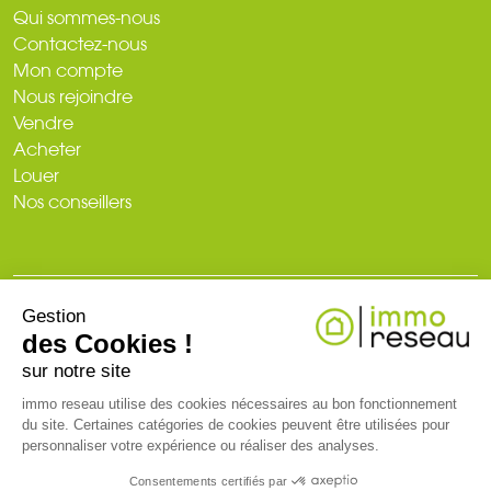
Qui sommes-nous
Contactez-nous
Mon compte
Nous rejoindre
Vendre
Acheter
Louer
Nos conseillers
Gestion
© 2026
des Cookies !
Plan du site
Mentions légales
Politique de confidentialité
Création du site : web-ia.com
sur notre site
immo reseau utilise des cookies nécessaires au bon fonctionnement
du site. Certaines catégories de cookies peuvent être utilisées pour
RCS NANTES 519 718 886. Carte professionnelle T et G n° CPI 3002
personnaliser votre expérience ou réaliser des analyses.
2018 000 024 971 CCI de Nantes-Saint-Nazaire (44)
Consentements certifiés par