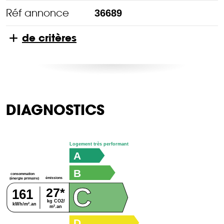
Réf annonce
36689
de critères
DIAGNOSTICS
Logement très performant
A
B
consommation
émissions
(énergie primaire)
C
27*
161
kg CO2/
kWh/m².an
m².an
D