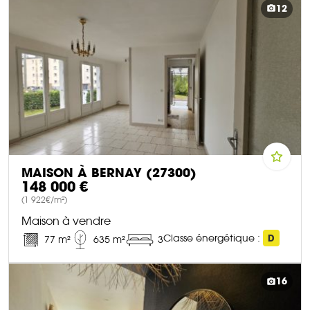
12
MAISON À BERNAY (27300)
148 000 €
(1 922€/m²)
Maison à vendre
Classe énergétique :
D
77 m²
635 m²
3
DÉCOUVRIR CE BIEN
16