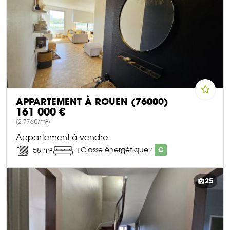
APPARTEMENT À ROUEN (76000)
161 000 €
(2 776€/m²)
Appartement à vendre
Classe énergétique :
C
58 m²
1
DÉCOUVRIR CE BIEN
25