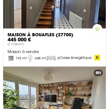
MAISON À BOUAFLES (27700)
445 000 €
(2 318€/m²)
Maison à vendre
Classe énergétique :
D
192 m²
648 m²
5
DÉCOUVRIR CE BIEN
5