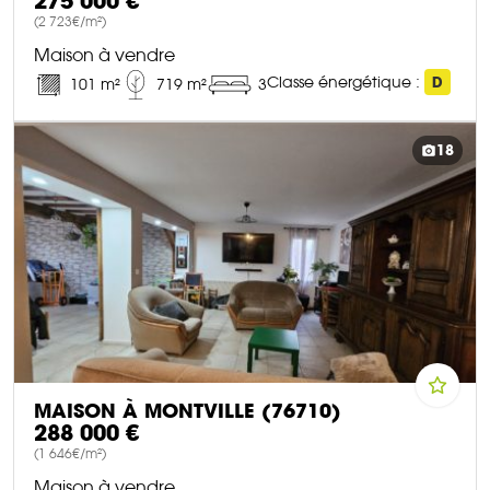
275 000 €
(2 723€/m²)
Maison à vendre
Classe énergétique :
D
101 m²
719 m²
3
DÉCOUVRIR CE BIEN
18
MAISON À MONTVILLE (76710)
288 000 €
(1 646€/m²)
Maison à vendre