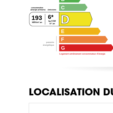
C
consommation
émissions
(énergie primaire)
D
6*
193
kg CO2/
kWh/m².an
m².an
E
F
passoire
énergétique
G
Logement extrêmement consommateur d’énergie
LOCALISATION D