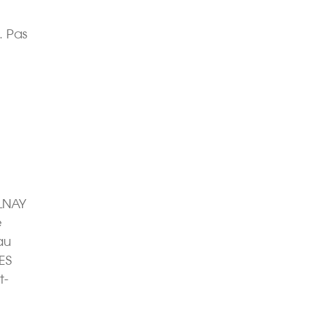
. Pas
ULNAY
e
au
ES
t-