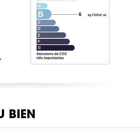
peu d’émissions de CO2
A
B
6
kg CO2/m².an
C
D
E
F
G
émissions de CO2
très importantes
U BIEN