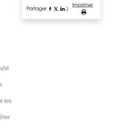
Imprimer
Partager
|
sité
e
r les
éter