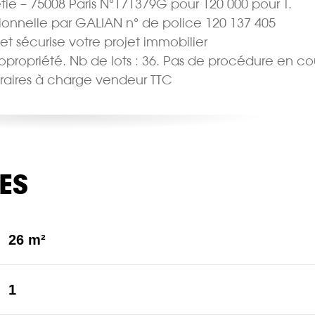
tie – 75008 Paris N°171379G pour 120 000 pour T.
sionnelle par GALIAN n° de police 120 137 405
 et sécurise votre projet immobilier
Copropriété. Nb de lots : 36. Pas de procédure en co
noraires à charge vendeur TTC
ES
26 m²
1