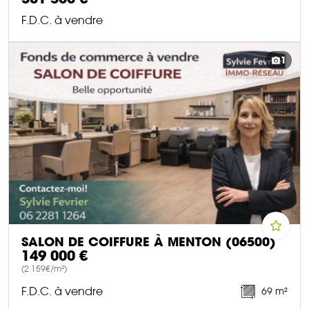
F.D.C. à vendre
DÉCOUVRIR CE BIEN
1
SALON DE COIFFURE À MENTON (06500)
149 000 €
(2 159€/m²)
F.D.C. à vendre
69 m²