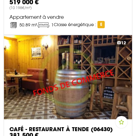
519 000 €
(10 198€/m²)
Appartement à vendre
Classe énergétique :
E
50.89 m²
1
DÉCOUVRIR CE BIEN
12
CAFÉ - RESTAURANT À TENDE (06430)
381 500 €