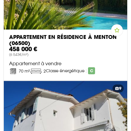
APPARTEMENT EN RÉSIDENCE À MENTON
(06500)
458 000 €
(6 543€/m²)
Appartement à vendre
Classe énergétique :
C
70 m²
2
DÉCOUVRIR CE BIEN
9