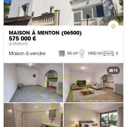
MAISON À MENTON (06500)
575 000 €
(6 053€/m²)
Maison à vendre
95 m²
1900 m²
3
DÉCOUVRIR CE BIEN
15