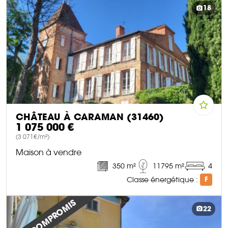
18
CHÂTEAU À CARAMAN (31460)
1 075 000 €
(3 071€/m²)
Maison à vendre
350 m²
11795 m²
4
Classe énergétique :
F
DÉCOUVRIR CE BIEN
SOUS COMPROMIS
22