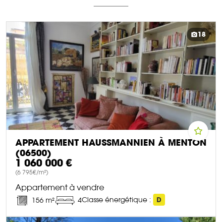
18
APPARTEMENT HAUSSMANNIEN À MENTON
(06500)
1 060 000 €
(6 795€/m²)
Appartement à vendre
Classe énergétique :
D
156 m²
4
DÉCOUVRIR CE BIEN