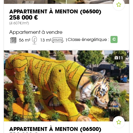
APPARTEMENT À MENTON (06500)
258 000 €
(4 607€/m²)
Appartement à vendre
Classe énergétique :
C
56 m²
13 m²
1
DÉCOUVRIR CE BIEN
11
APPARTEMENT À MENTON (06500)