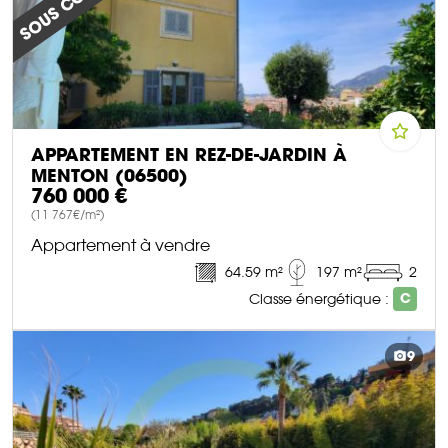
APPARTEMENT EN REZ-DE-JARDIN À
MENTON (06500)
760 000 €
(11 767€/m²)
Appartement à vendre
64.59 m²
197 m²
2
Classe énergétique :
C
DÉCOUVRIR CE BIEN
9