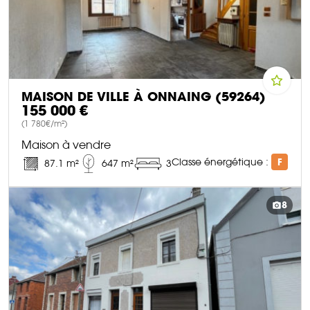
MAISON DE VILLE À ONNAING (59264)
155 000 €
(1 780€/m²)
Maison à vendre
Classe énergétique :
F
87.1 m²
647 m²
3
DÉCOUVRIR CE BIEN
8