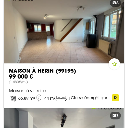
8
MAISON À HERIN (59195)
99 000 €
(1 480€/m²)
Maison à vendre
Classe énergétique :
D
66.89 m²
44 m²
1
DÉCOUVRIR CE BIEN
7