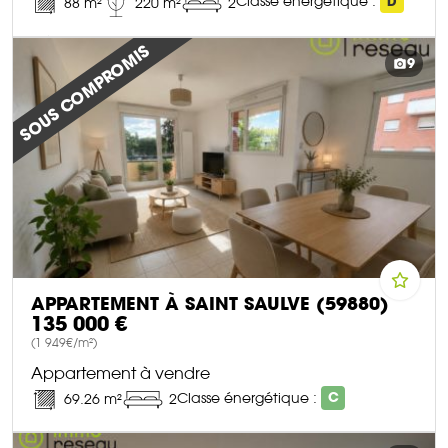
Classe énergétique :
D
88 m²
220 m²
2
DÉCOUVRIR CE BIEN
SOUS COMPROMIS
9
APPARTEMENT À SAINT SAULVE (59880)
135 000 €
(1 949€/m²)
Appartement à vendre
Classe énergétique :
C
69.26 m²
2
DÉCOUVRIR CE BIEN