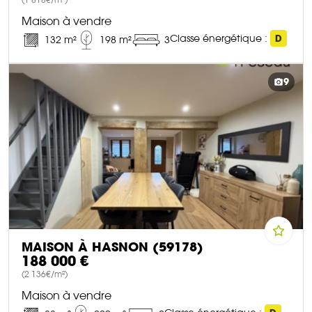
(1 818€/m²)
Maison à vendre
Classe énergétique :
D
132 m²
198 m²
3
DÉCOUVRIR CE BIEN
9
MAISON À HASNON (59178)
188 000 €
(2 136€/m²)
Maison à vendre