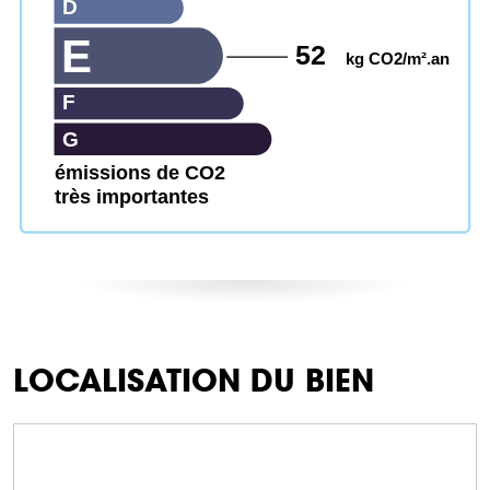
D
E
52
kg CO2/m².an
F
G
émissions de CO2
très importantes
LOCALISATION DU BIEN