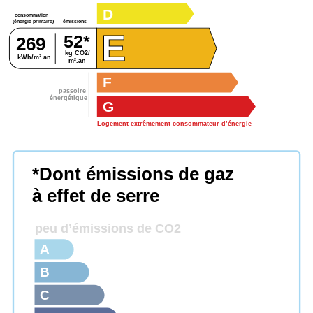
D
consommation
émissions
(énergie primaire)
E
52*
269
kg CO2/
kWh/m².an
m².an
F
passoire
énergétique
G
Logement extrêmement consommateur d’énergie
*Dont émissions de gaz
à effet de serre
peu d’émissions de CO2
A
B
C