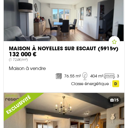
MAISON À NOYELLES SUR ESCAUT (59159)
132 000 €
(1 724€/m²)
Maison à vendre
76.55 m²
404 m²
3
Classe énergétique :
D
DÉCOUVRIR CE BIEN
EXCLUSIVITÉ
15