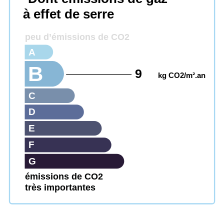
à effet de serre
peu d’émissions de CO2
A
B
9
kg CO2/m².an
C
D
E
F
G
émissions de CO2
très importantes