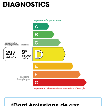
DIAGNOSTICS
Logement très performant
A
B
C
consommation
émissions
(énergie primaire)
D
9*
297
kg CO2/
kWh/m².an
m².an
E
F
passoire
énergétique
G
Logement extrêmement consommateur d’énergie
*Dont émissions de gaz