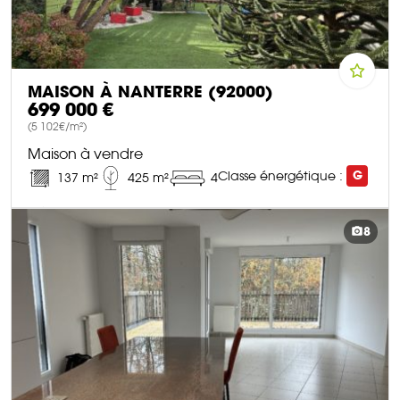
MAISON À NANTERRE (92000)
699 000 €
(5 102€/m²)
Maison à vendre
Classe énergétique :
G
137 m²
425 m²
4
DÉCOUVRIR CE BIEN
8