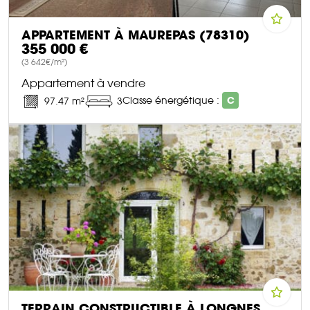
APPARTEMENT À MAUREPAS (78310)
355 000 €
(3 642€/m²)
Appartement à vendre
Classe énergétique :
C
97.47 m²
3
DÉCOUVRIR CE BIEN
TERRAIN CONSTRUCTIBLE À LONGNES