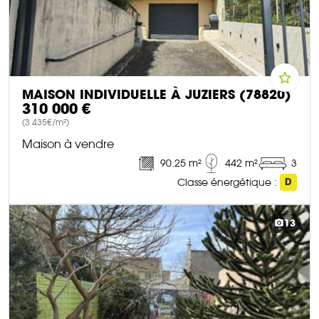
MAISON INDIVIDUELLE À JUZIERS (78820)
310 000 €
(3 435€/m²)
Maison à vendre
90.25 m²
442 m²
3
Classe énergétique :
D
DÉCOUVRIR CE BIEN
13