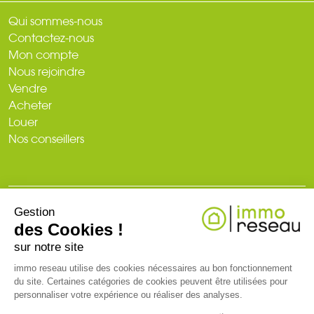
Qui sommes-nous
Contactez-nous
Mon compte
Nous rejoindre
Vendre
Acheter
Louer
Nos conseillers
Gestion
© 2026
des Cookies !
Plan du site
Mentions légales
Politique de confidentialité
Création du site : web-ia.com
sur notre site
immo reseau utilise des cookies nécessaires au bon fonctionnement
du site. Certaines catégories de cookies peuvent être utilisées pour
RCS NANTES 519 718 886. Carte professionnelle T et G n° CPI 3002
personnaliser votre expérience ou réaliser des analyses.
2018 000 024 971 CCI de Nantes-Saint-Nazaire (44)