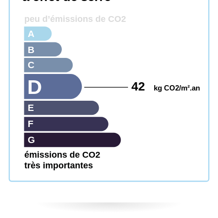
peu d’émissions de CO2
A
B
C
D
42
kg CO2/m².an
E
F
G
émissions de CO2
très importantes