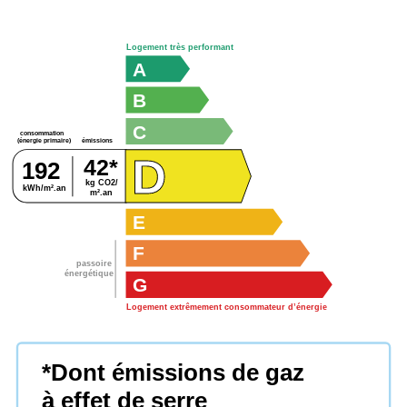
Logement très performant
A
B
C
consommation
émissions
(énergie primaire)
D
42*
192
kg CO2/
kWh/m².an
m².an
E
F
passoire
énergétique
G
Logement extrêmement consommateur d’énergie
*Dont émissions de gaz
à effet de serre