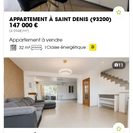
APPARTEMENT À SAINT DENIS (93200)
147 000 €
(4 594€/m²)
Appartement à vendre
Classe énergétique :
D
32 m²
1
DÉCOUVRIR CE BIEN
11