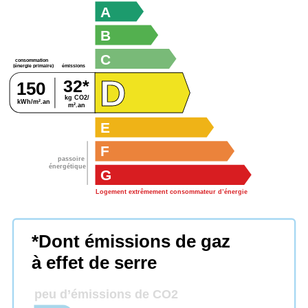
A
B
C
consommation
émissions
(énergie primaire)
D
32*
150
kg CO2/
kWh/m².an
m².an
E
F
passoire
énergétique
G
Logement extrêmement consommateur d’énergie
*Dont émissions de gaz
à effet de serre
peu d’émissions de CO2