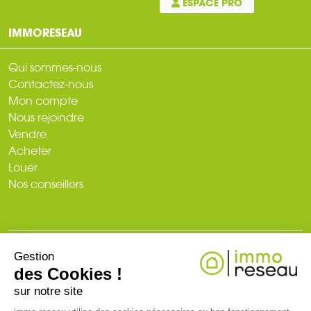
ESPACE PRO
IMMORESEAU
Qui sommes-nous
Contactez-nous
Mon compte
Nous rejoindre
Vendre
Acheter
Louer
Nos conseillers
Gestion
© 2026
des Cookies !
Plan du site
Mentions légales
Politique de confidentialité
Création du site : web-ia.com
sur notre site