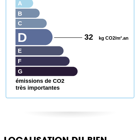
A
B
C
D
32
kg CO2/m².an
E
F
G
émissions de CO2
très importantes