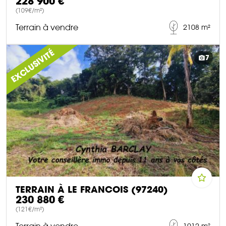
228 900 €
(109€/m²)
Terrain à vendre
2108 m²
DÉCOUVRIR CE BIEN
EXCLUSIVITÉ
7
TERRAIN À LE FRANCOIS (97240)
230 880 €
(121€/m²)