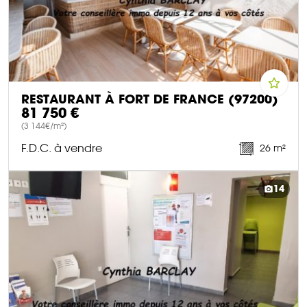
RESTAURANT À FORT DE FRANCE (97200)
81 750 €
(3 144€/m²)
F.D.C. à vendre
26 m²
DÉCOUVRIR CE BIEN
14