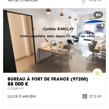
Terrain à vendre
1912 m²
DÉCOUVRIR CE BIEN
2
BUREAU À FORT DE FRANCE (97200)
88 000 €
(3 235€/m²)
Local à vendre
27.2 m²
DÉCOUVRIR CE BIEN