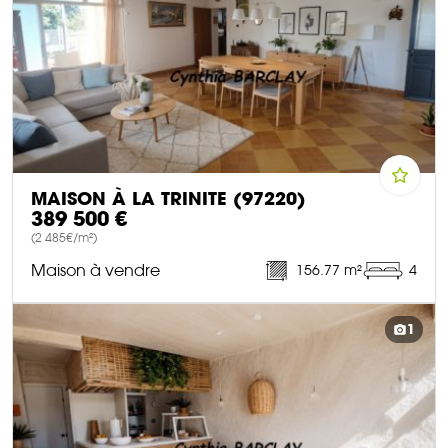
MAISON À LA TRINITE (97220)
389 500 €
(2 485€/m²)
Maison à vendre
156.77 m²
4
DÉCOUVRIR CE BIEN
1