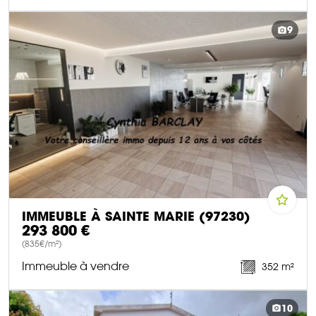
DÉCOUVRIR CE BIEN
9
IMMEUBLE À SAINTE MARIE (97230)
293 800 €
(835€/m²)
Immeuble à vendre
352 m²
DÉCOUVRIR CE BIEN
10