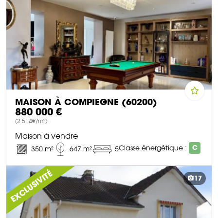
MAISON À COMPIEGNE (60200)
880 000 €
(2 514€/m²)
Maison à vendre
Classe énergétique :
C
350 m²
647 m²
5
DÉCOUVRIR CE BIEN
EXCLUSIVITÉ
17