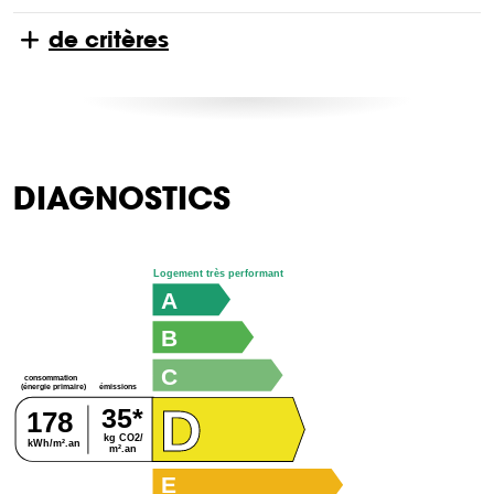
de critères
DIAGNOSTICS
Logement très performant
A
B
C
consommation
émissions
(énergie primaire)
D
35*
178
kg CO2/
kWh/m².an
m².an
E