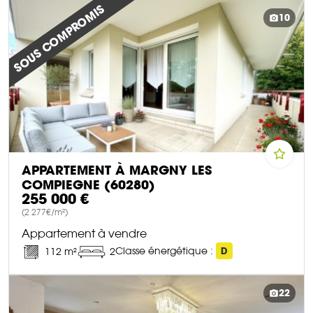
DÉCOUVRIR CE BIEN
SOUS COMPROMIS
10
APPARTEMENT À MARGNY LES
COMPIEGNE (60280)
255 000 €
(2 277€/m²)
Appartement à vendre
Classe énergétique :
D
112 m²
2
DÉCOUVRIR CE BIEN
22