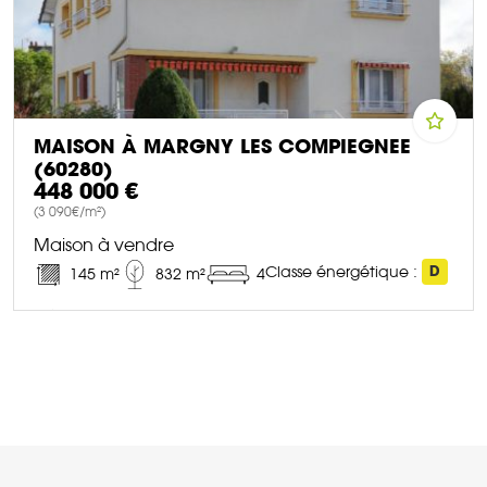
MAISON À MARGNY LES COMPIEGNEE
(60280)
448 000 €
(3 090€/m²)
Maison à vendre
Classe énergétique :
D
145 m²
832 m²
4
DÉCOUVRIR CE BIEN