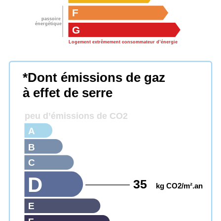
F
passoire
énergétique
G
Logement extrêmement consommateur d’énergie
*Dont émissions de gaz
à effet de serre
peu d’émissions de CO2
A
B
C
D
35
kg CO2/m².an
E