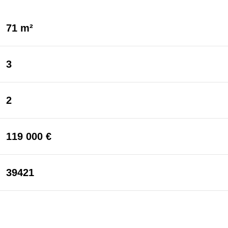
71 m²
3
2
119 000 €
39421