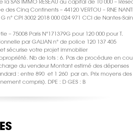
e la SAS IMMO RESEAU au capital de 10 000 – Rése
Allée des Cinq Continents – 44120 VERTOU – RNE NANT
t G n° CPI 3002 2018 000 024 971 CCI de Nantes-Sain
tie – 75008 Paris N°171379G pour 120 000 pour T.
sionnelle par GALIAN n° de police 120 137 405
 et sécurise votre projet immobilier
Copropriété. Nb de lots : 6. Pas de procédure en cour
 la charge du vendeur Montant estimé des dépenses
ard : entre 890  et 1 260  par an. Prix moyens des
nement compris). DPE : D GES : B
ES