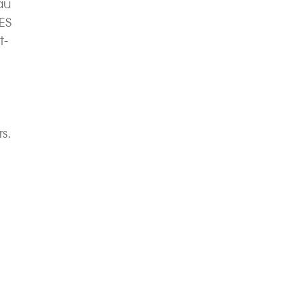
au
ES
t-
s.