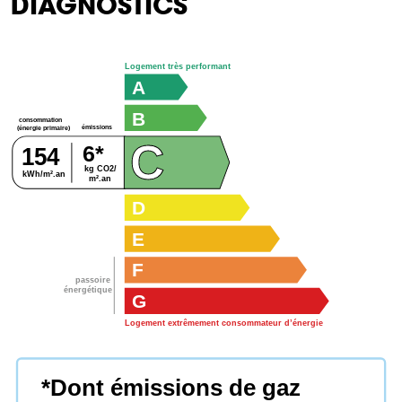
DIAGNOSTICS
Logement très performant
A
B
consommation
émissions
(énergie primaire)
C
6*
154
kg CO2/
kWh/m².an
m².an
D
E
F
passoire
énergétique
G
Logement extrêmement consommateur d’énergie
*Dont émissions de gaz