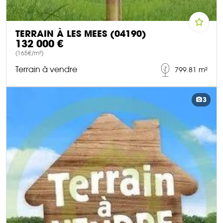
TERRAIN À LES MEES (04190)
132 000 €
(165€/m²)
Terrain à vendre
799.81 m²
DÉCOUVRIR CE BIEN
3