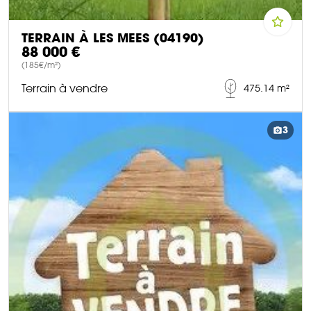
TERRAIN À LES MEES (04190)
88 000 €
(185€/m²)
Terrain à vendre
475.14 m²
DÉCOUVRIR CE BIEN
3