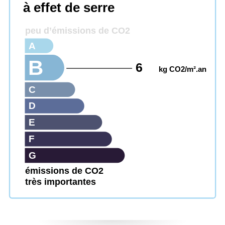
à effet de serre
peu d’émissions de CO2
A
B
6
kg CO2/m².an
C
D
E
F
G
émissions de CO2
très importantes