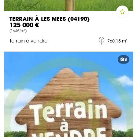
TERRAIN À LES MEES (04190)
125 000 €
(164€/m²)
Terrain à vendre
760.15 m²
DÉCOUVRIR CE BIEN
3