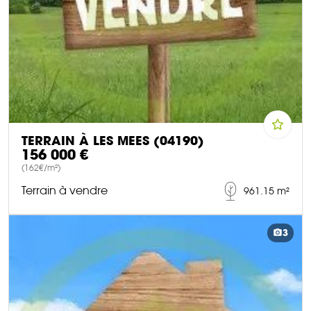
TERRAIN À LES MEES (04190)
156 000 €
(162€/m²)
Terrain à vendre
961.15 m²
DÉCOUVRIR CE BIEN
3