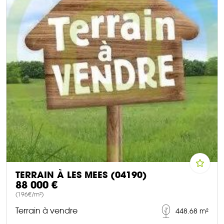
TERRAIN À LES MEES (04190)
88 000 €
(196€/m²)
Terrain à vendre
448.68 m²