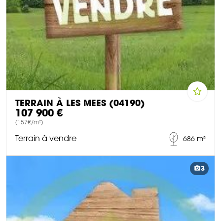
TERRAIN À LES MEES (04190)
107 900 €
(157€/m²)
Terrain à vendre
686 m²
DÉCOUVRIR CE BIEN
3