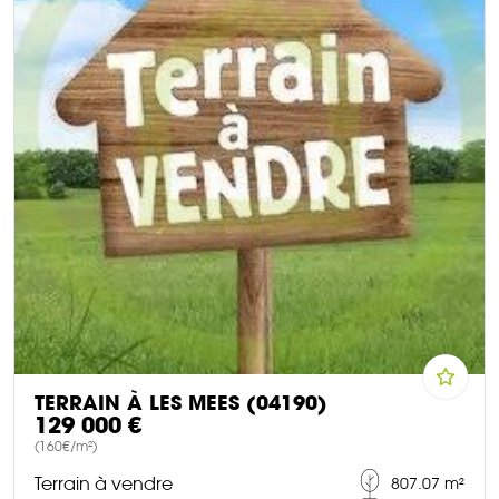
TERRAIN À LES MEES (04190)
129 000 €
(160€/m²)
Terrain à vendre
807.07 m²