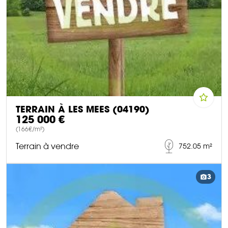
TERRAIN À LES MEES (04190)
125 000 €
(166€/m²)
Terrain à vendre
752.05 m²
DÉCOUVRIR CE BIEN
3