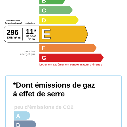
B
C
D
consommation
émissions
(énergie primaire)
E
11*
296
kg CO2/
kWh/m².an
m².an
F
passoire
énergétique
G
Logement extrêmement consommateur d’énergie
*Dont émissions de gaz
à effet de serre
peu d’émissions de CO2
A
B