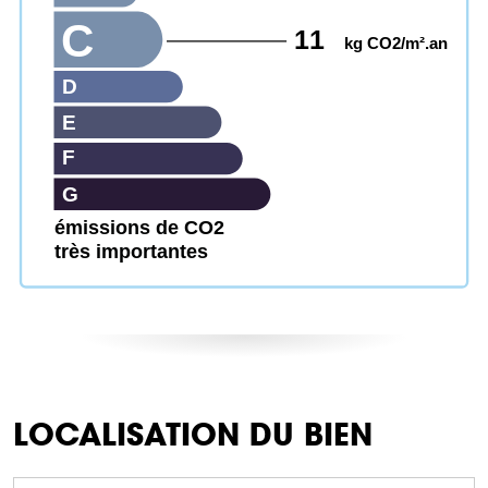
C
11
kg CO2/m².an
D
E
F
G
émissions de CO2
très importantes
LOCALISATION DU BIEN