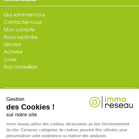
Qui sommes-nous
Contactez-nous
Mon compte
Nous rejoindre
Vendre
Acheter
Louer
Nos conseillers
Gestion
© 2026
des Cookies !
Plan du site
Mentions légales
Politique de confidentialité
Création du site : web-ia.com
sur notre site
immo reseau utilise des cookies nécessaires au bon fonctionnement
du site. Certaines catégories de cookies peuvent être utilisées pour
RCS NANTES 519 718 886. Carte professionnelle T et G n° CPI 3002
personnaliser votre expérience ou réaliser des analyses.