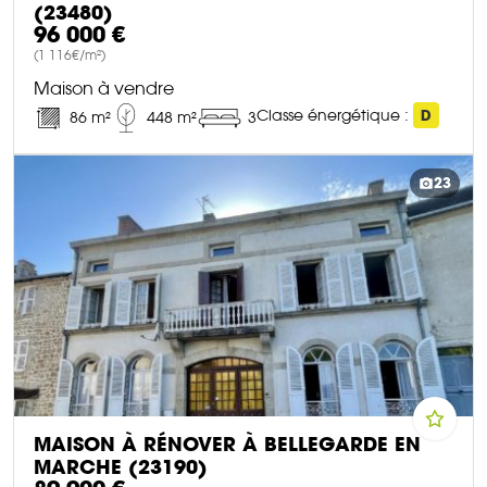
(23480)
96 000 €
(1 116€/m²)
Maison à vendre
Classe énergétique :
D
86 m²
448 m²
3
DÉCOUVRIR CE BIEN
23
MAISON À RÉNOVER À BELLEGARDE EN
MARCHE (23190)