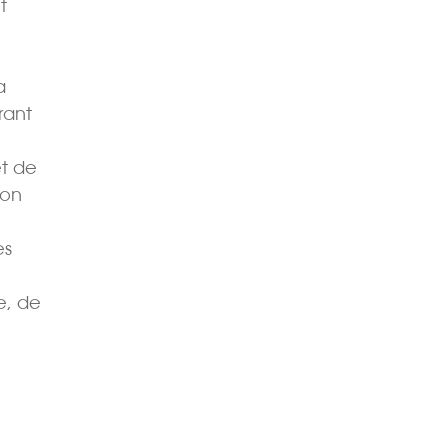
t
a
rant
et de
son
es
e, de