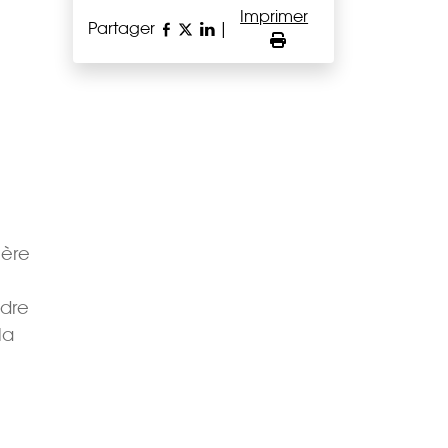
Imprimer
Partager
|
ière
adre
la