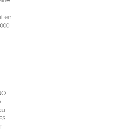
lité
ut en
000 
ANO
e
au
ES
t-