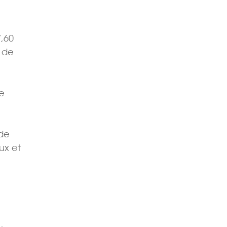
7,60
 de
ne
 de
ux et