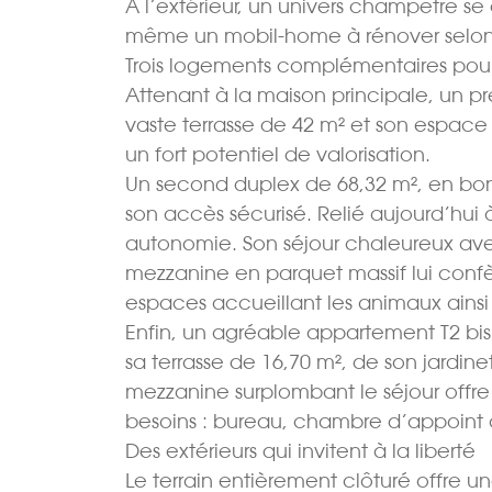
À l’extérieur, un univers champêtre se d
même un mobil-home à rénover selon 
Trois logements complémentaires pour mu
Attenant à la maison principale, un pr
vaste terrasse de 42 m² et son espace 
un fort potentiel de valorisation.
Un second duplex de 68,32 m², en bon
son accès sécurisé. Relié aujourd’hui à
autonomie. Son séjour chaleureux avec
mezzanine en parquet massif lui conf
espaces accueillant les animaux ainsi
Enfin, un agréable appartement T2 bi
sa terrasse de 16,70 m², de son jardin
mezzanine surplombant le séjour offr
besoins : bureau, chambre d’appoint 
Des extérieurs qui invitent à la liberté
Le terrain entièrement clôturé offre un