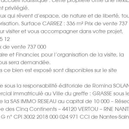
ccueil touristique : cette propriété offre une flexibi
 privilégié.
ux qui rêvent d’espace, de nature et de liberté, to
risation. Surface CARREZ : 336 m² Prix de vente 737 
r visiter et vous accompagner dans votre projet,
5 12
 de vente 737 000 
e et Financier, pour l’organisation de la visite, la
vous sera demandée.
s ce bien est exposé sont disponibles sur le site
 sous la responsabilité éditoriale de Romina SOL
cial immatriculé au Ville du greffe : GRASSE sous l
e la SAS IMMO RESEAU au capital de 10 000 – Rése
Allée des Cinq Continents – 44120 VERTOU – RNE NANT
t G n° CPI 3002 2018 000 024 971 CCI de Nantes-Sain