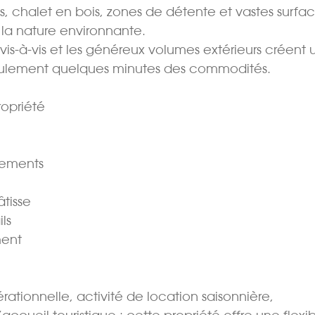
 chalet en bois, zones de détente et vastes surfa
la nature environnante.
is-à-vis et les généreux volumes extérieurs créent 
eulement quelques minutes des commodités.
ropriété
gements
âtisse
ls
ment
ationnelle, activité de location saisonnière,