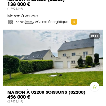
138 000 €
(1 792€/m²)
Maison à vendre
Classe énergétique :
E
77 m²
3
DÉCOUVRIR CE BIEN
11
MAISON À 02200 SOISSONS (02200)
456 000 €
(2 747€/m²)