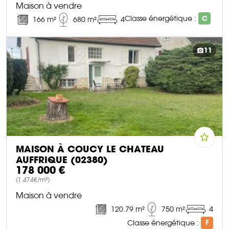
Maison à vendre
Classe énergétique :
C
166 m²
680 m²
4
DÉCOUVRIR CE BIEN
11
MAISON À COUCY LE CHATEAU
AUFFRIQUE (02380)
178 000 €
(1 474€/m²)
Maison à vendre
120.79 m²
750 m²
4
Classe énergétique :
F