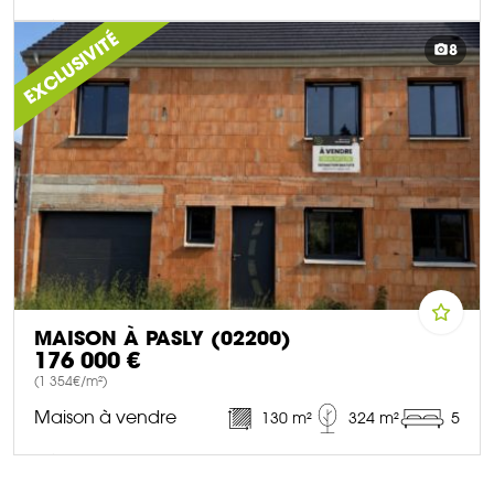
DÉCOUVRIR CE BIEN
EXCLUSIVITÉ
8
MAISON À PASLY (02200)
176 000 €
(1 354€/m²)
Maison à vendre
130 m²
324 m²
5
DÉCOUVRIR CE BIEN