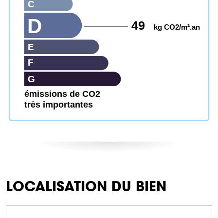
C
D
49
kg CO2/m².an
E
F
G
émissions de CO2
très importantes
LOCALISATION DU BIEN