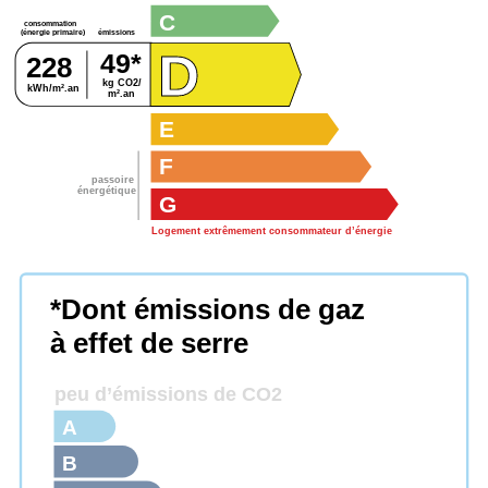
C
consommation
émissions
(énergie primaire)
D
49*
228
kg CO2/
kWh/m².an
m².an
E
F
passoire
énergétique
G
Logement extrêmement consommateur d’énergie
*Dont émissions de gaz
à effet de serre
peu d’émissions de CO2
A
B