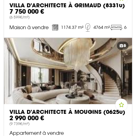
VILLA D'ARCHITECTE À GRIMAUD (83310)
7 750 000 €
(6 599€/m²)
Maison à vendre
1174.37 m²
4764 m²
6
DÉCOUVRIR CE BIEN
8
VILLA D'ARCHITECTE À MOUGINS (06250)
2 990 000 €
(9 739€/m²)
Appartement à vendre