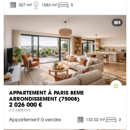
307 m²
1583 m²
5
DÉCOUVRIR CE BIEN
8
APPARTEMENT À PARIS 8EME
ARRONDISSEMENT (75008)
2 026 000 €
(15 346€/m²)
Appartement à vendre
132.02 m²
3