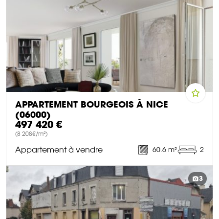
APPARTEMENT BOURGEOIS À NICE
(06000)
497 420 €
(8 208€/m²)
Appartement à vendre
60.6 m²
2
DÉCOUVRIR CE BIEN
3