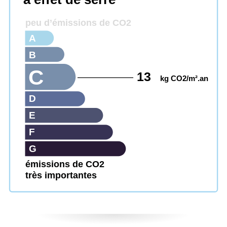
peu d’émissions de CO2
A
B
C
13
kg CO2/m².an
D
E
F
G
émissions de CO2
très importantes