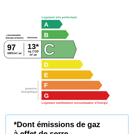
Logement très performant
A
B
consommation
émissions
(énergie primaire)
C
13*
97
kg CO2/
kWh/m².an
m².an
D
E
F
passoire
énergétique
G
Logement extrêmement consommateur d’énergie
*Dont émissions de gaz
à effet de serre