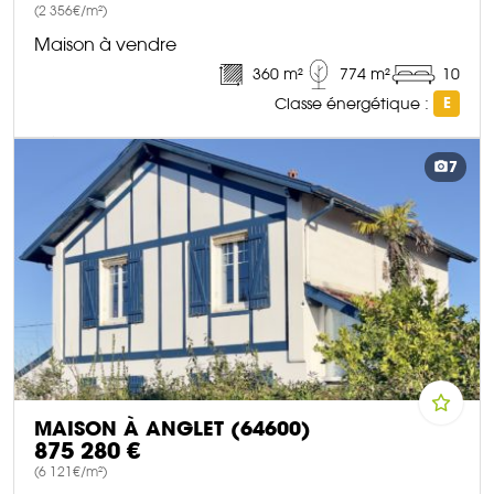
(2 356€/m²)
Maison à vendre
360 m²
774 m²
10
Classe énergétique :
E
DÉCOUVRIR CE BIEN
7
MAISON À ANGLET (64600)
875 280 €
(6 121€/m²)