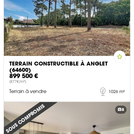
TERRAIN CONSTRUCTIBLE À ANGLET
(64600)
899 500 €
(877€/m²)
Terrain à vendre
1026 m²
DÉCOUVRIR CE BIEN
SOUS COMPROMIS
8