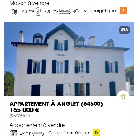
Maison à vendre
Classe énergétique :
F
143 m²
790 m²
4
DÉCOUVRIR CE BIEN
6
APPARTEMENT À ANGLET (64600)
165 000 €
(5 690€/m²)
Appartement à vendre
Classe énergétique :
D
29 m²
1