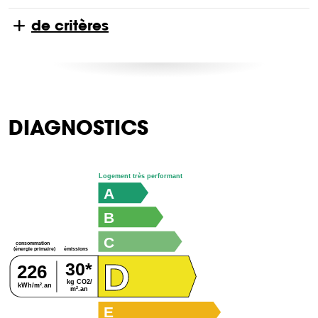
de critères
DIAGNOSTICS
Logement très performant
A
B
C
consommation
émissions
(énergie primaire)
D
30*
226
kg CO2/
kWh/m².an
m².an
E