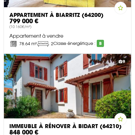
APPARTEMENT À BIARRITZ (64200)
799 000 €
(10 160€/m²)
Appartement à vendre
Classe énergétique :
B
78.64 m²
2
DÉCOUVRIR CE BIEN
9
IMMEUBLE À RÉNOVER À BIDART (64210)
848 000 €