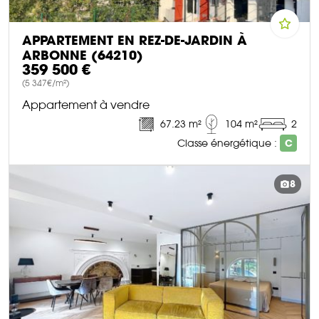
APPARTEMENT EN REZ-DE-JARDIN À
ARBONNE (64210)
359 500 €
(5 347€/m²)
Appartement à vendre
67.23 m²
104 m²
2
Classe énergétique :
C
DÉCOUVRIR CE BIEN
8