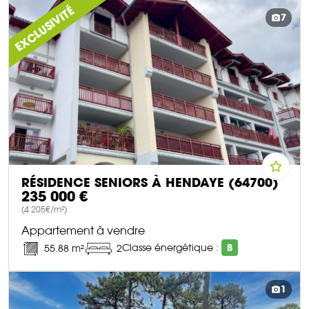
DÉCOUVRIR CE BIEN
EXCLUSIVITÉ
7
RÉSIDENCE SENIORS À HENDAYE (64700)
235 000 €
(4 205€/m²)
Appartement à vendre
Classe énergétique :
B
55.88 m²
2
DÉCOUVRIR CE BIEN
1