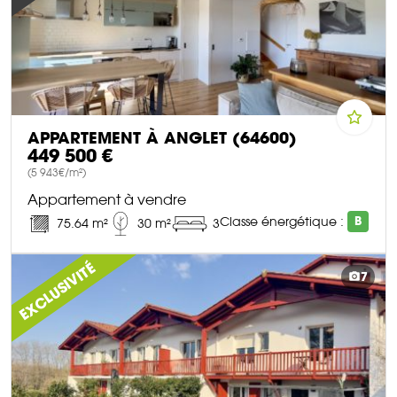
APPARTEMENT À ANGLET (64600)
449 500 €
(5 943€/m²)
Appartement à vendre
Classe énergétique :
B
75.64 m²
30 m²
3
DÉCOUVRIR CE BIEN
EXCLUSIVITÉ
7