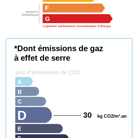
F
passoire
énergétique
G
Logement extrêmement consommateur d’énergie
*Dont émissions de gaz
à effet de serre
peu d’émissions de CO2
A
B
C
D
30
kg CO2/m².an
E