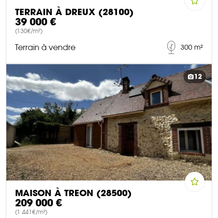
TERRAIN À DREUX (28100)
39 000 €
(130€/m²)
Terrain à vendre
300 m²
DÉCOUVRIR CE BIEN
12
MAISON À TREON (28500)
209 000 €
(1 441€/m²)