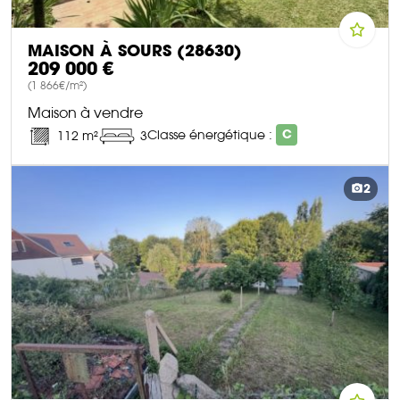
MAISON À SOURS (28630)
209 000 €
(1 866€/m²)
Maison à vendre
Classe énergétique :
C
112 m²
3
DÉCOUVRIR CE BIEN
2