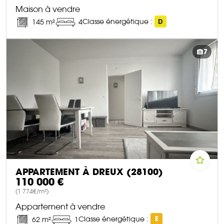
Maison à vendre
Classe énergétique :
D
145 m²
4
DÉCOUVRIR CE BIEN
7
APPARTEMENT À DREUX (28100)
110 000 €
(1 774€/m²)
Appartement à vendre
Classe énergétique :
E
62 m²
1