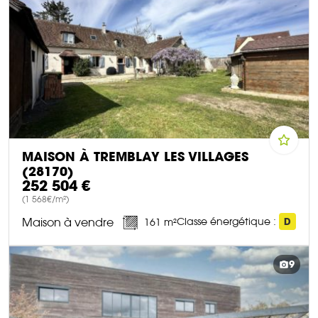
MAISON À TREMBLAY LES VILLAGES
(28170)
252 504 €
(1 568€/m²)
Maison à vendre
Classe énergétique :
D
161 m²
DÉCOUVRIR CE BIEN
9