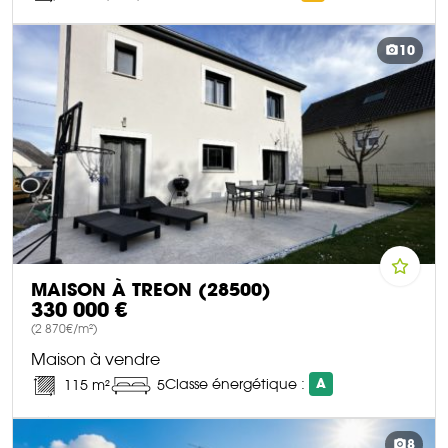
DÉCOUVRIR CE BIEN
10
MAISON À TREON (28500)
330 000 €
(2 870€/m²)
Maison à vendre
Classe énergétique :
A
115 m²
5
DÉCOUVRIR CE BIEN
8