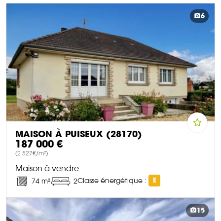
6
MAISON À PUISEUX (28170)
187 000 €
(2 527€/m²)
Maison à vendre
Classe énergétique :
E
74 m²
2
DÉCOUVRIR CE BIEN
15