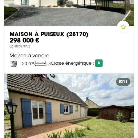
MAISON À PUISEUX (28170)
298 000 €
(2 483€/m²)
Maison à vendre
Classe énergétique :
A
120 m²
3
DÉCOUVRIR CE BIEN
11