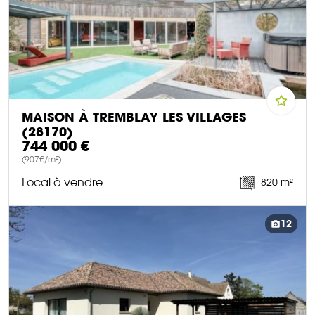
MAISON À TREMBLAY LES VILLAGES
(28170)
744 000 €
(907€/m²)
Local à vendre
820 m²
DÉCOUVRIR CE BIEN
12