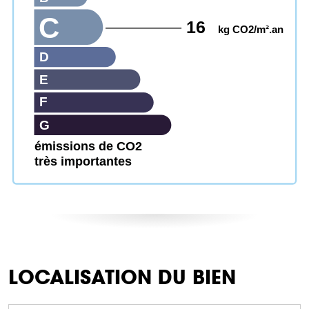
C
16
kg CO2/m².an
D
E
F
G
émissions de CO2
très importantes
LOCALISATION DU BIEN