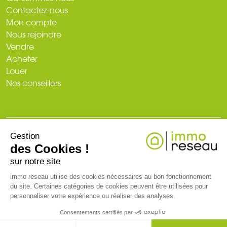
Contactez-nous
Mon compte
Nous rejoindre
Vendre
Acheter
Louer
Nos conseillers
Gestion
© 2026
des Cookies !
Plan du site
Mentions légales
Politique de confidentialité
Création du site : web-ia.com
sur notre site
immo reseau utilise des cookies nécessaires au bon fonctionnement
du site. Certaines catégories de cookies peuvent être utilisées pour
RCS NANTES 519 718 886. Carte professionnelle T et G n° CPI 3002
personnaliser votre expérience ou réaliser des analyses.
2018 000 024 971 CCI de Nantes-Saint-Nazaire (44)
Consentements certifiés par
CONTACTEZ-MOI