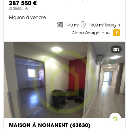
287 550 €
(2 054€/m²)
Maison à vendre
140 m²
1300 m²
4
Classe énergétique :
E
DÉCOUVRIR CE BIEN
3
MAISON À NOHANENT (63830)