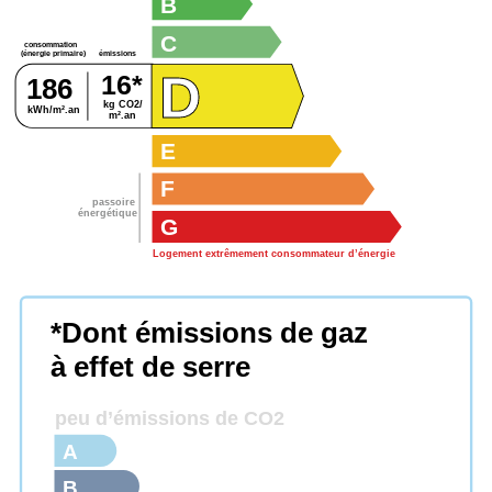
B
C
consommation
émissions
(énergie primaire)
D
16*
186
kg CO2/
kWh/m².an
m².an
E
F
passoire
énergétique
G
Logement extrêmement consommateur d’énergie
*Dont émissions de gaz
à effet de serre
peu d’émissions de CO2
A
B