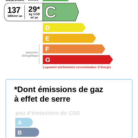
(énergie primaire)
C
29*
137
kg CO2/
kWh/m².an
m².an
D
E
F
passoire
énergétique
G
Logement extrêmement consommateur d’énergie
*Dont émissions de gaz
à effet de serre
peu d’émissions de CO2
A
B