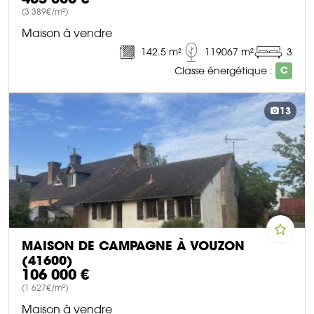
(3 389€/m²)
Maison à vendre
142.5 m²
119067 m²
3
Classe énergétique :
C
DÉCOUVRIR CE BIEN
13
MAISON DE CAMPAGNE À VOUZON
(41600)
106 000 €
(1 627€/m²)
Maison à vendre