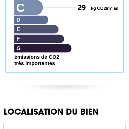
C
29
kg CO2/m².an
D
E
F
G
émissions de CO2
très importantes
LOCALISATION DU BIEN