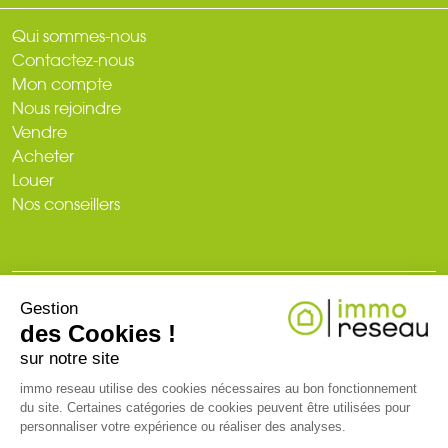
Qui sommes-nous
Contactez-nous
Mon compte
Nous rejoindre
Vendre
Acheter
Louer
Nos conseillers
Gestion
© 2026
des Cookies !
Plan du site
Mentions légales
Politique de confidentialité
Création du site : web-ia.com
sur notre site
immo reseau utilise des cookies nécessaires au bon fonctionnement
du site. Certaines catégories de cookies peuvent être utilisées pour
RCS NANTES 519 718 886. Carte professionnelle T et G n° CPI 3002
personnaliser votre expérience ou réaliser des analyses.
2018 000 024 971 CCI de Nantes-Saint-Nazaire (44)