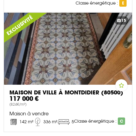
Classe énergétique :
E
DÉCOUVRIR CE BIEN
EXCLUSIVITÉ
15
MAISON DE VILLE À MONTDIDIER (80500)
117 000 €
(824€/m²)
Maison à vendre
Classe énergétique :
C
142 m²
336 m²
5
DÉCOUVRIR CE BIEN