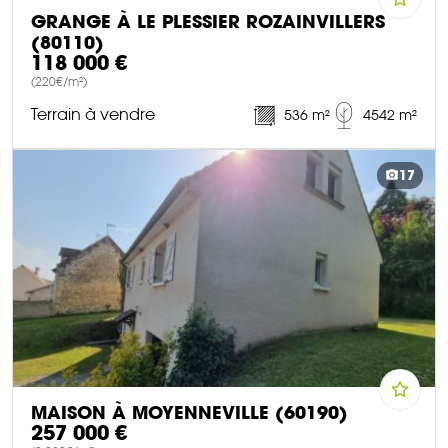
GRANGE À LE PLESSIER ROZAINVILLERS
(80110)
118 000 €
(220€/m²)
Terrain à vendre
536 m²
4542 m²
DÉCOUVRIR CE BIEN
17
MAISON À MOYENNEVILLE (60190)
257 000 €