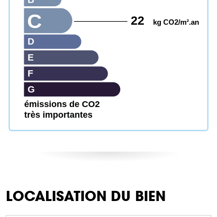
C
22
kg CO2/m².an
D
E
F
G
émissions de CO2
très importantes
LOCALISATION DU BIEN