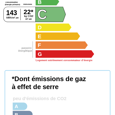
B
consommation
émissions
(énergie primaire)
C
22*
143
kg CO2/
kWh/m².an
m².an
D
E
F
passoire
énergétique
G
Logement extrêmement consommateur d’énergie
*Dont émissions de gaz
à effet de serre
peu d’émissions de CO2
A
B