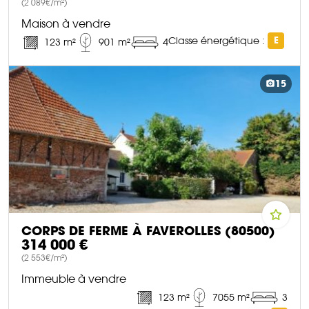
(2 089€/m²)
Maison à vendre
Classe énergétique :
E
123 m²
901 m²
4
DÉCOUVRIR CE BIEN
15
CORPS DE FERME À FAVEROLLES (80500)
314 000 €
(2 553€/m²)
Immeuble à vendre
123 m²
7055 m²
3