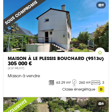
SOUS COMPROMIS
9
MAISON À LE PLESSIS BOUCHARD (95130)
305 000 €
(4 819€/m²)
Maison à vendre
63.29 m²
260 m²
3
Classe énergétique :
D
DÉCOUVRIR CE BIEN
EXCLUSIVITÉ
6