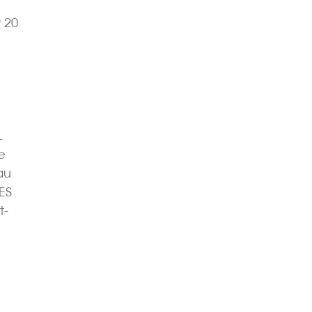
 20
L
e
au
ES
t-