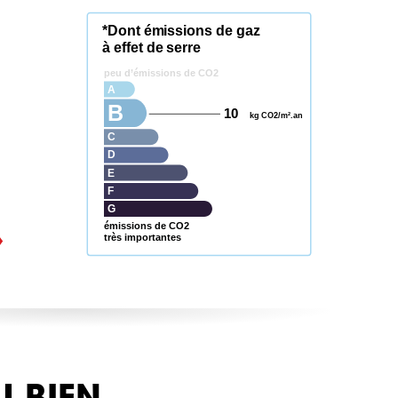
*Dont émissions de gaz
à effet de serre
peu d’émissions de CO2
A
B
10
kg CO2/m².an
C
D
E
F
G
émissions de CO2
très importantes
U BIEN