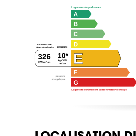
Logement très performant
A
B
C
D
consommation
émissions
(énergie primaire)
E
10*
326
kg CO2/
kWh/m².an
m².an
F
passoire
énergétique
G
Logement extrêmement consommateur d’énergie
LOCALISATION D