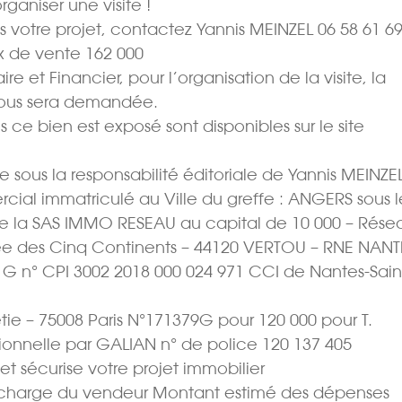
aniser une visite !
 votre projet, contactez Yannis MEINZEL 06 58 61 69
 de vente 162 000 
e et Financier, pour l’organisation de la visite, la
vous sera demandée.
s ce bien est exposé sont disponibles sur le site
sous la responsabilité éditoriale de Yannis MEINZE
cial immatriculé au Ville du greffe : ANGERS sous l
e la SAS IMMO RESEAU au capital de 10 000 – Rése
Allée des Cinq Continents – 44120 VERTOU – RNE NANT
t G n° CPI 3002 2018 000 024 971 CCI de Nantes-Sain
tie – 75008 Paris N°171379G pour 120 000 pour T.
sionnelle par GALIAN n° de police 120 137 405
 et sécurise votre projet immobilier
 la charge du vendeur Montant estimé des dépenses