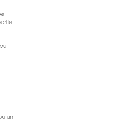
es
artie
 ou
 ou un