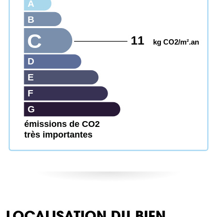
A
B
C
11
kg CO2/m².an
D
E
F
G
émissions de CO2
très importantes
LOCALISATION DU BIEN