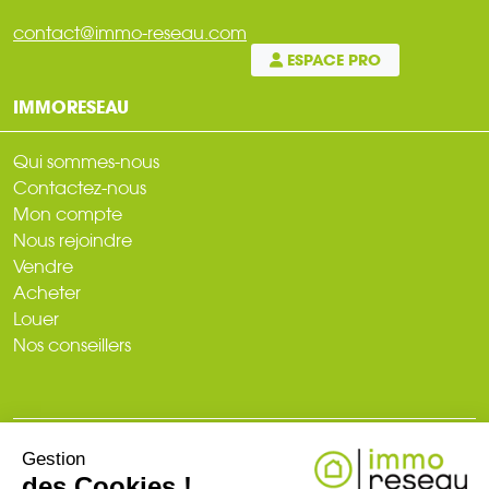
contact@immo-reseau.com
ESPACE PRO
IMMORESEAU
Qui sommes-nous
Contactez-nous
Mon compte
Nous rejoindre
Vendre
Acheter
Louer
Nos conseillers
Gestion
© 2026
des Cookies !
Plan du site
Mentions légales