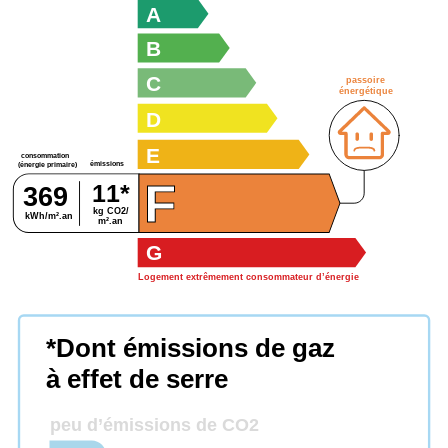
A
B
C
passoire
énergétique
D
E
consommation
émissions
(énergie primaire)
F
11*
369
kg CO2/
kWh/m².an
m².an
G
Logement extrêmement consommateur d’énergie
*Dont émissions de gaz
à effet de serre
peu d’émissions de CO2