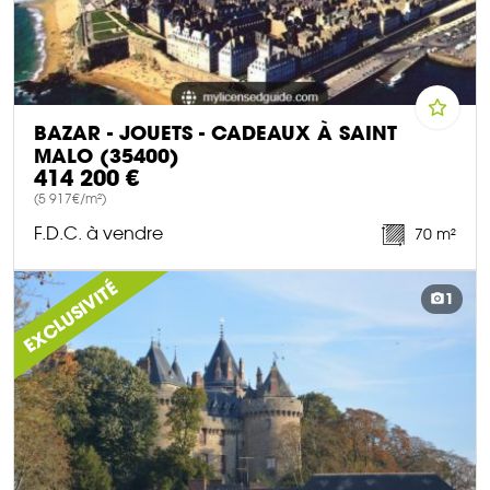
BAZAR - JOUETS - CADEAUX À SAINT
MALO (35400)
414 200 €
(5 917€/m²)
F.D.C. à vendre
70 m²
DÉCOUVRIR CE BIEN
EXCLUSIVITÉ
1