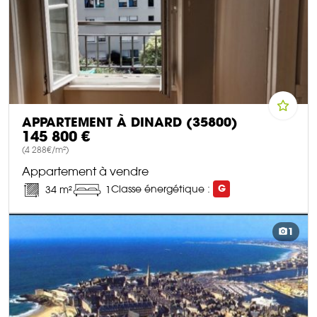
APPARTEMENT À DINARD (35800)
145 800 €
(4 288€/m²)
Appartement à vendre
Classe énergétique :
G
34 m²
1
DÉCOUVRIR CE BIEN
1