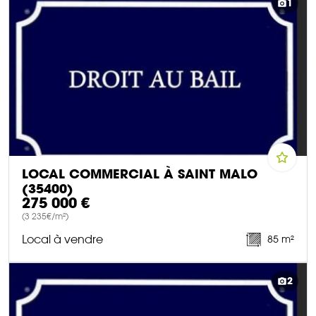
1
LOCAL COMMERCIAL À SAINT MALO
(35400)
275 000 €
(3 235€/m²)
Local à vendre
85 m²
DÉCOUVRIR CE BIEN
2