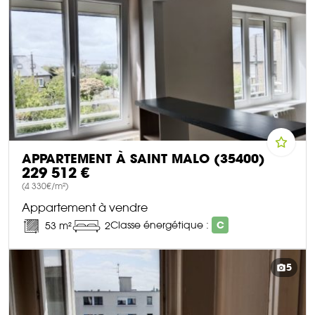
APPARTEMENT À SAINT MALO (35400)
229 512 €
(4 330€/m²)
Appartement à vendre
Classe énergétique :
C
53 m²
2
DÉCOUVRIR CE BIEN
5