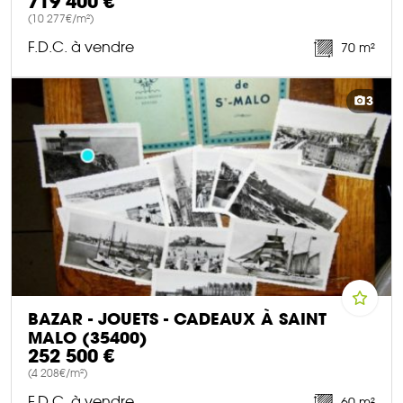
719 400 €
(10 277€/m²)
F.D.C. à vendre
70 m²
DÉCOUVRIR CE BIEN
3
BAZAR - JOUETS - CADEAUX À SAINT
MALO (35400)
252 500 €
(4 208€/m²)
F.D.C. à vendre
60 m²