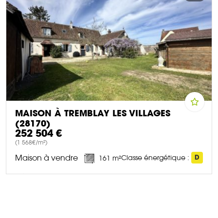
MAISON À TREMBLAY LES VILLAGES
(28170)
252 504 €
(1 568€/m²)
Maison à vendre
Classe énergétique :
D
161 m²
DÉCOUVRIR CE BIEN