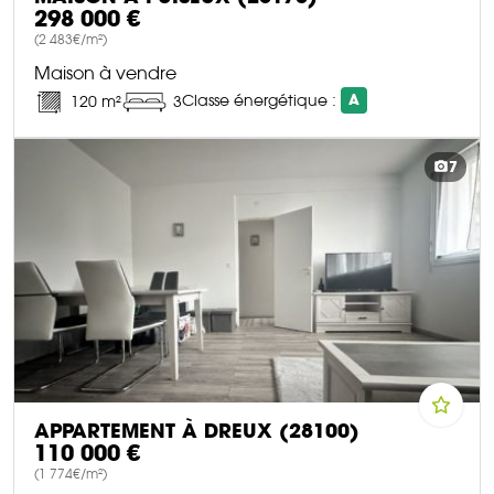
298 000 €
(2 483€/m²)
Maison à vendre
Classe énergétique :
A
120 m²
3
DÉCOUVRIR CE BIEN
7
APPARTEMENT À DREUX (28100)
110 000 €
(1 774€/m²)