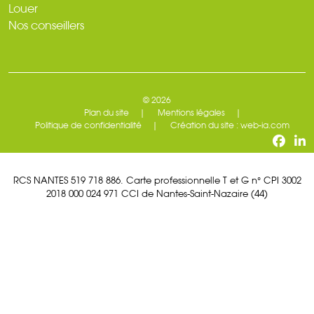
Louer
Nos conseillers
© 2026
Plan du site
Mentions légales
Politique de confidentialité
Création du site : web-ia.com
RCS NANTES 519 718 886. Carte professionnelle T et G n° CPI 3002
2018 000 024 971 CCI de Nantes-Saint-Nazaire (44)