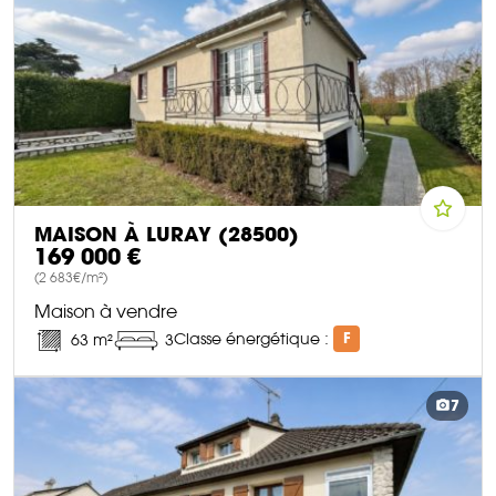
MAISON À LURAY (28500)
169 000 €
(2 683€/m²)
Maison à vendre
Classe énergétique :
F
63 m²
3
DÉCOUVRIR CE BIEN
7