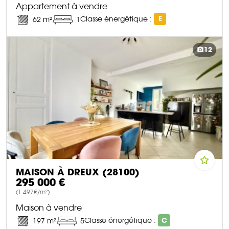
Appartement à vendre
Classe énergétique :
E
62 m²
1
DÉCOUVRIR CE BIEN
12
MAISON À DREUX (28100)
295 000 €
(1 497€/m²)
Maison à vendre
Classe énergétique :
C
197 m²
5