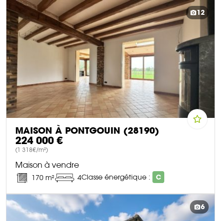
12
MAISON À PONTGOUIN (28190)
224 000 €
(1 318€/m²)
Maison à vendre
Classe énergétique :
C
170 m²
4
DÉCOUVRIR CE BIEN
6