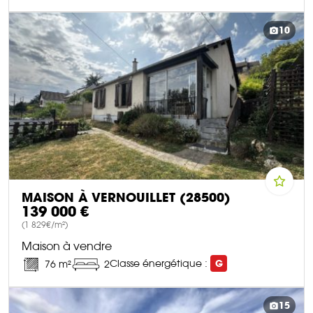
DÉCOUVRIR CE BIEN
10
MAISON À VERNOUILLET (28500)
139 000 €
(1 829€/m²)
Maison à vendre
Classe énergétique :
G
76 m²
2
DÉCOUVRIR CE BIEN
15