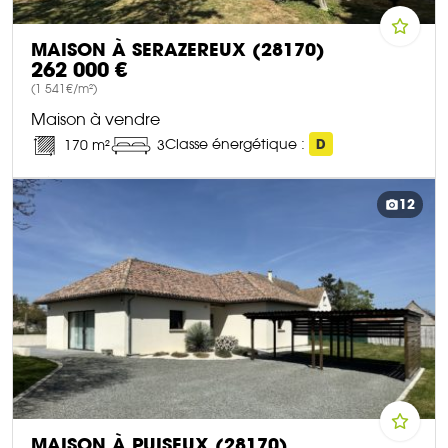
MAISON À SERAZEREUX (28170)
262 000 €
(1 541€/m²)
Maison à vendre
Classe énergétique :
D
170 m²
3
DÉCOUVRIR CE BIEN
12
MAISON À PUISEUX (28170)