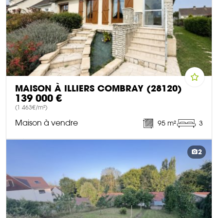
MAISON À ILLIERS COMBRAY (28120)
139 000 €
(1 463€/m²)
Maison à vendre
95 m²
3
DÉCOUVRIR CE BIEN
2