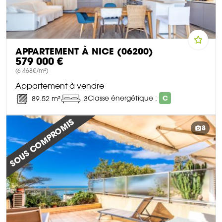
APPARTEMENT À NICE (06200)
579 000 €
(6 468€/m²)
Appartement à vendre
Classe énergétique :
C
89.52 m²
3
DÉCOUVRIR CE BIEN
SOUS COMPROMIS
8