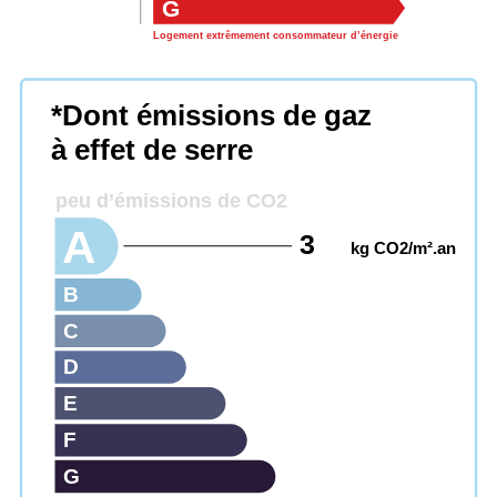
G
Logement extrêmement consommateur d’énergie
*Dont émissions de gaz
à effet de serre
peu d’émissions de CO2
A
3
kg CO2/m².an
B
C
D
E
F
G