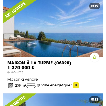
EXCLUSIVITÉ
19
MAISON À LA TURBIE (06320)
1 370 000 €
(5 756€/m²)
Maison à vendre
Classe énergétique :
D
238 m²
5
DÉCOUVRIR CE BIEN
EXCLUSIVITÉ
22