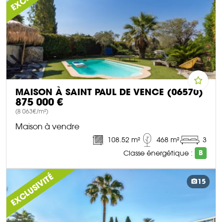
MAISON À SAINT PAUL DE VENCE (06570)
875 000 €
(8 063€/m²)
Maison à vendre
108.52 m²
468 m²
3
Classe énergétique :
B
DÉCOUVRIR CE BIEN
EXCLUSIVITÉ
15