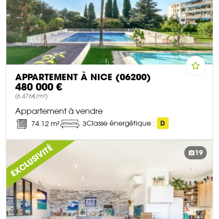
APPARTEMENT À NICE (06200)
480 000 €
(6 476€/m²)
Appartement à vendre
Classe énergétique :
D
74.12 m²
3
DÉCOUVRIR CE BIEN
EXCLUSIVITÉ
19