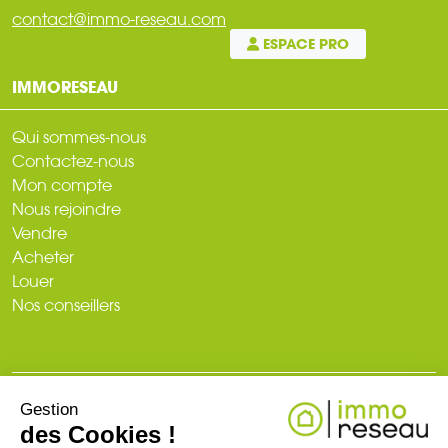
contact@immo-reseau.com
ESPACE PRO
IMMORESEAU
Qui sommes-nous
Contactez-nous
Mon compte
Nous rejoindre
Vendre
Acheter
Louer
Nos conseillers
Gestion
© 2026
des Cookies !
Plan du site
Mentions légales
Politique de confidentialité
Création du site : web-ia.com