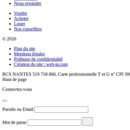
Nous rejoindre
Vendre
Acheter
Louer
Nos conseillers
© 2026
Plan du site
Mentions légales
Politique de confidentialité
Création du site : web-ia.com
RCS NANTES 519 718 886. Carte professionnelle T et G n° CPI 300
Haut de page
Connectez-vous
Pseudo ou Email
Mot de passe