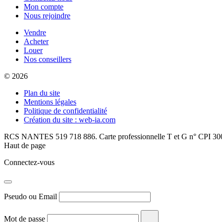
Mon compte
Nous rejoindre
Vendre
Acheter
Louer
Nos conseillers
© 2026
Plan du site
Mentions légales
Politique de confidentialité
Création du site : web-ia.com
RCS NANTES 519 718 886. Carte professionnelle T et G n° CPI 300
Haut de page
Connectez-vous
Pseudo ou Email
Mot de passe