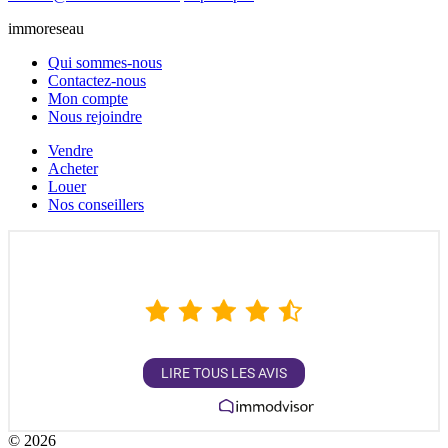
immoreseau
Qui sommes-nous
Contactez-nous
Mon compte
Nous rejoindre
Vendre
Acheter
Louer
Nos conseillers
4,9
/
5
1362
AVIS
LIRE TOUS LES AVIS
Garanti par
© 2026