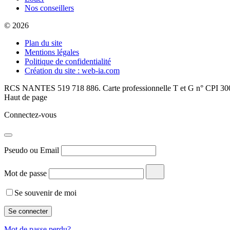
Nos conseillers
© 2026
Plan du site
Mentions légales
Politique de confidentialité
Création du site : web-ia.com
RCS NANTES 519 718 886. Carte professionnelle T et G n° CPI 300
Haut de page
Connectez-vous
Pseudo ou Email
Mot de passe
Se souvenir de moi
Mot de passe perdu?