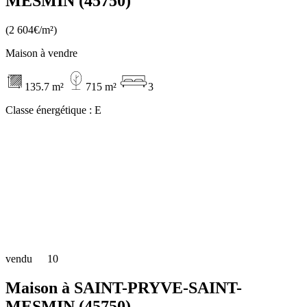
MESMIN (45750)
(2 604€/m²)
Maison à vendre
135.7 m²
715 m²
3
Classe énergétique :
E
vendu
10
Maison à SAINT-PRYVE-SAINT-
MESMIN (45750)