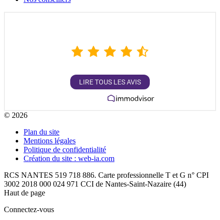
4,9
/
5
1362
AVIS
LIRE TOUS LES AVIS
Garanti par
© 2026
Plan du site
Mentions légales
Politique de confidentialité
Création du site : web-ia.com
RCS NANTES 519 718 886. Carte professionnelle T et G n° CPI
3002 2018 000 024 971 CCI de Nantes-Saint-Nazaire (44)
Haut de page
Connectez-vous