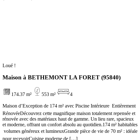
Loué !
Maison à BETHEMONT LA FORET (95840)
174.37 m²
553 m²
4
Maison d’Exception de 174 m² avec Piscine Intérieure  Entièrement
RénovéeDécouvrez cette magnifique maison totalement repensée et
rénovée avec des matériaux haut de gamme. Un lieu rare, spacieux
et moderne, offrant un confort absolu au quotidien.174 m² habitables
 volumes généreux et lumineuxGrande pièce de vie de 70 m² : idéale
pour recevoirCuisine moderne de […]