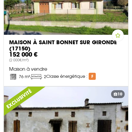
MAISON À SAINT BONNET SUR GIRONDE
(17150)
152 000 €
(2 000€/m²)
Maison à vendre
Classe énergétique :
F
76 m²
2
DÉCOUVRIR CE BIEN
EXCLUSIVITÉ
10