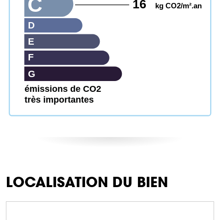
C
16
kg CO2/m².an
D
E
F
G
émissions de CO2
très importantes
LOCALISATION DU BIEN