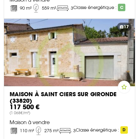
Classe énergétique :
C
90 m²
559 m²
3
DÉCOUVRIR CE BIEN
17
MAISON À SAINT CIERS SUR GIRONDE
(33820)
117 500 €
(1 068€/m²)
Maison à vendre
Classe énergétique :
D
110 m²
275 m²
3