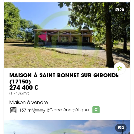
DÉCOUVRIR CE BIEN
20
MAISON À SAINT BONNET SUR GIRONDE
(17150)
274 400 €
(1 748€/m²)
Maison à vendre
Classe énergétique :
C
157 m²
3
DÉCOUVRIR CE BIEN
3