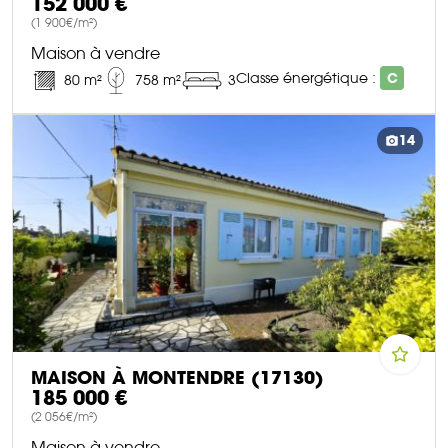
152 000 €
(1 900€/m²)
Maison à vendre
Classe énergétique :
C
80 m²
758 m²
3
DÉCOUVRIR CE BIEN
14
MAISON À MONTENDRE (17130)
185 000 €
(2 056€/m²)
Maison à vendre