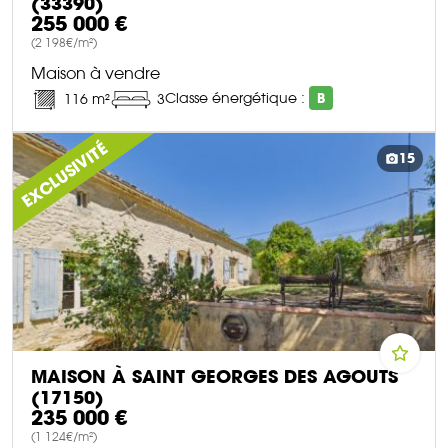
(33390)
255 000 €
(2 198€/m²)
Maison à vendre
Classe énergétique :
B
116 m²
3
DÉCOUVRIR CE BIEN
EXCLUSIVITÉ
15
MAISON À SAINT GEORGES DES AGOUTS
(17150)
235 000 €
(1 124€/m²)