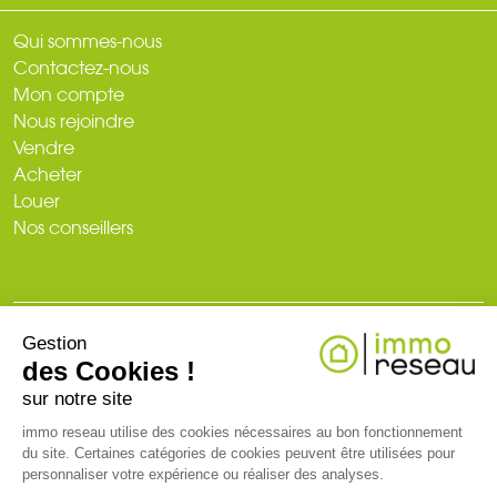
Qui sommes-nous
Contactez-nous
Mon compte
Nous rejoindre
Vendre
Acheter
Louer
Nos conseillers
Gestion
© 2026
des Cookies !
Plan du site
Mentions légales
Politique de confidentialité
Création du site : web-ia.com
sur notre site
immo reseau utilise des cookies nécessaires au bon fonctionnement
du site. Certaines catégories de cookies peuvent être utilisées pour
RCS NANTES 519 718 886. Carte professionnelle T et G n° CPI 3002
personnaliser votre expérience ou réaliser des analyses.
2018 000 024 971 CCI de Nantes-Saint-Nazaire (44)