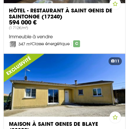
HÔTEL - RESTAURANT À SAINT GENIS DE
SAINTONGE (17240)
594 000 €
(1 712€/m²)
Immeuble à vendre
Classe énergétique :
C
347 m²
DÉCOUVRIR CE BIEN
EXCLUSIVITÉ
11
MAISON À SAINT GENES DE BLAYE