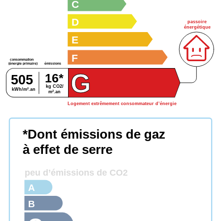
C
D
passoire
énergétique
E
F
consommation
émissions
(énergie primaire)
G
16*
505
kg CO2/
kWh/m².an
m².an
Logement extrêmement consommateur d’énergie
*Dont émissions de gaz
à effet de serre
peu d’émissions de CO2
A
B