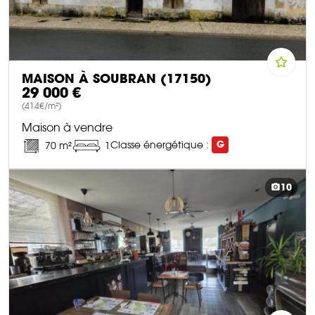
MAISON À SOUBRAN (17150)
29 000 €
(414€/m²)
Maison à vendre
Classe énergétique :
G
70 m²
1
DÉCOUVRIR CE BIEN
10