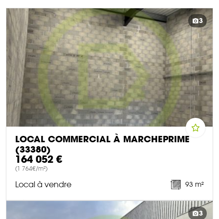
3
LOCAL COMMERCIAL À MARCHEPRIME
(33380)
164 052 €
(1 764€/m²)
Local à vendre
93 m²
DÉCOUVRIR CE BIEN
3