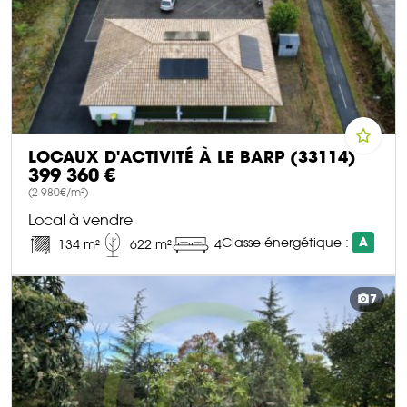
LOCAUX D'ACTIVITÉ À LE BARP (33114)
399 360 €
(2 980€/m²)
Local à vendre
Classe énergétique :
A
134 m²
622 m²
4
DÉCOUVRIR CE BIEN
7