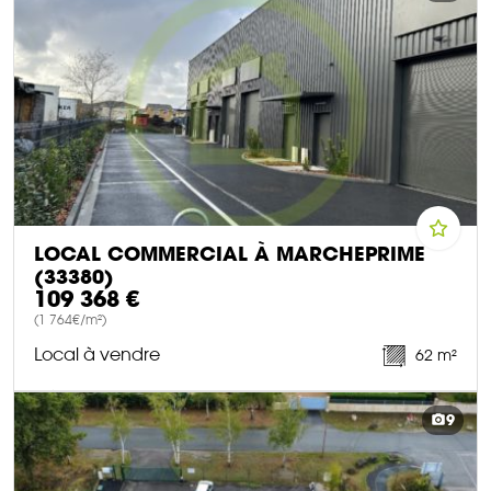
LOCAL COMMERCIAL À MARCHEPRIME
(33380)
109 368 €
(1 764€/m²)
Local à vendre
62 m²
DÉCOUVRIR CE BIEN
9