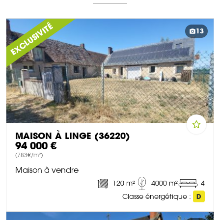
EXCLUSIVITÉ
13
MAISON À LINGE (36220)
94 000 €
(783€/m²)
Maison à vendre
120 m²
4000 m²
4
Classe énergétique :
D
DÉCOUVRIR CE BIEN