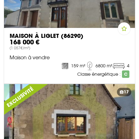
MAISON À LIGLET (86290)
168 000 €
(1 057€/m²)
Maison à vendre
159 m²
6800 m²
4
Classe énergétique :
C
DÉCOUVRIR CE BIEN
EXCLUSIVITÉ
17