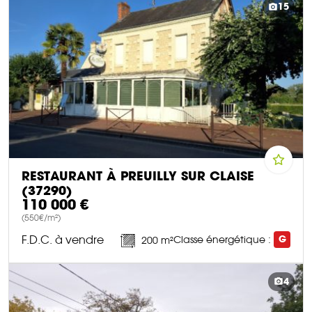
15
RESTAURANT À PREUILLY SUR CLAISE
(37290)
110 000 €
(550€/m²)
F.D.C. à vendre
Classe énergétique :
G
200 m²
DÉCOUVRIR CE BIEN
4