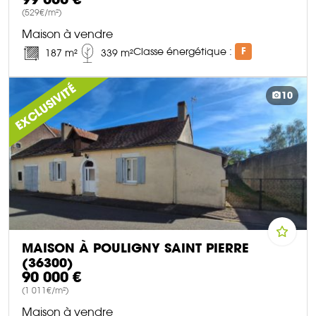
(529€/m²)
Maison à vendre
Classe énergétique :
F
187 m²
339 m²
DÉCOUVRIR CE BIEN
EXCLUSIVITÉ
10
MAISON À POULIGNY SAINT PIERRE
(36300)
90 000 €
(1 011€/m²)
Maison à vendre