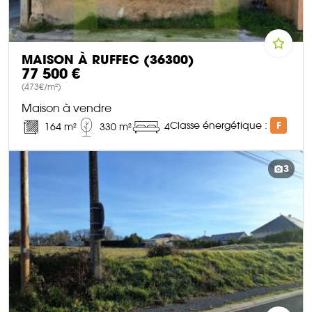
MAISON À RUFFEC (36300)
77 500 €
(473€/m²)
Maison à vendre
Classe énergétique :
F
164 m²
330 m²
4
DÉCOUVRIR CE BIEN
3