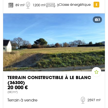
Classe énergétique :
E
89 m²
1200 m²
3
DÉCOUVRIR CE BIEN
3
TERRAIN CONSTRUCTIBLE À LE BLANC
(36300)
20 000 €
(8€/m²)
Terrain à vendre
2597 m²