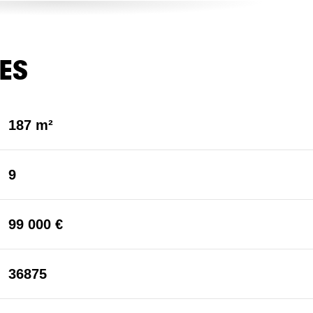
ES
187 m²
9
99 000 €
36875