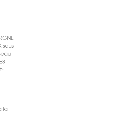
BORGNE
X sous
éseau
ES
t-
à la