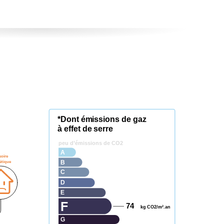
*Dont émissions de gaz
à effet de serre
peu d’émissions de CO2
A
soire
étique
B
C
D
E
F
74
kg CO2/m².an
G