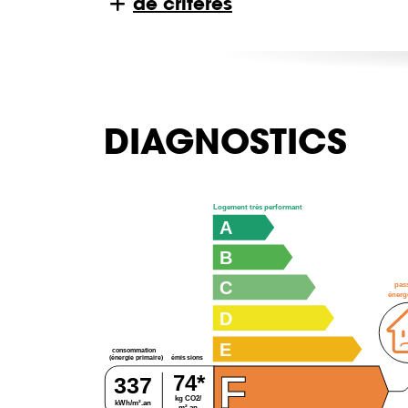
de critères
DIAGNOSTICS
Logement très performant
A
B
C
pas
énerg
D
E
consommation
émissions
(énergie primaire)
F
74*
337
kg CO2/
kWh/m².an
m².an