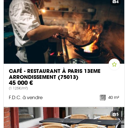
4
CAFÉ - RESTAURANT À PARIS 13EME
ARRONDISSEMENT (75013)
45 000 €
(1 125€/m²)
F.D.C. à vendre
40 m²
DÉCOUVRIR CE BIEN
5