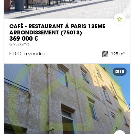
CAFÉ - RESTAURANT À PARIS 13EME
ARRONDISSEMENT (75013)
369 000 €
(2 952€/m²)
F.D.C. à vendre
125 m²
DÉCOUVRIR CE BIEN
10