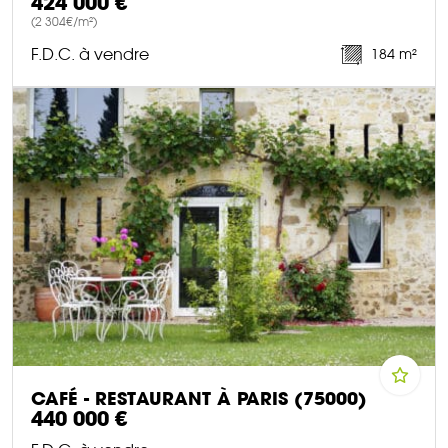
424 000 €
(2 304€/m²)
F.D.C. à vendre
184 m²
DÉCOUVRIR CE BIEN
CAFÉ - RESTAURANT À PARIS (75000)
440 000 €