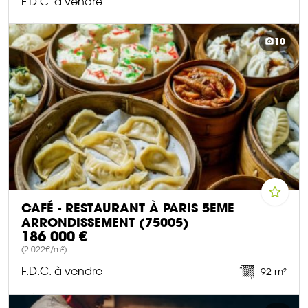
F.D.C. à vendre
DÉCOUVRIR CE BIEN
10
CAFÉ - RESTAURANT À PARIS 5EME
ARRONDISSEMENT (75005)
186 000 €
(2 022€/m²)
F.D.C. à vendre
92 m²
DÉCOUVRIR CE BIEN