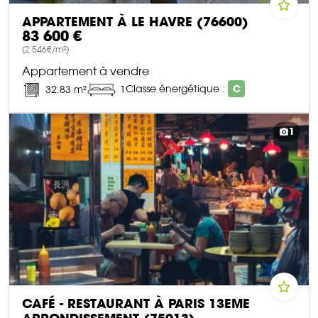
APPARTEMENT À LE HAVRE (76600)
83 600 €
(2 546€/m²)
Appartement à vendre
Classe énergétique :
C
32.83 m²
1
DÉCOUVRIR CE BIEN
1
CAFÉ - RESTAURANT À PARIS 13EME