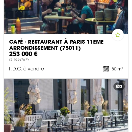
CAFÉ - RESTAURANT À PARIS 11EME
ARRONDISSEMENT (75011)
253 000 €
(3 163€/m²)
F.D.C. à vendre
80 m²
DÉCOUVRIR CE BIEN
3